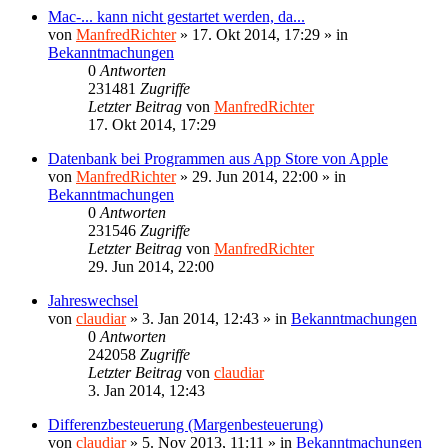
Mac-... kann nicht gestartet werden, da...
von
ManfredRichter
»
17. Okt 2014, 17:29
» in
Bekanntmachungen
0
Antworten
231481
Zugriffe
Letzter Beitrag
von
ManfredRichter
17. Okt 2014, 17:29
Datenbank bei Programmen aus App Store von Apple
von
ManfredRichter
»
29. Jun 2014, 22:00
» in
Bekanntmachungen
0
Antworten
231546
Zugriffe
Letzter Beitrag
von
ManfredRichter
29. Jun 2014, 22:00
Jahreswechsel
von
claudiar
»
3. Jan 2014, 12:43
» in
Bekanntmachungen
0
Antworten
242058
Zugriffe
Letzter Beitrag
von
claudiar
3. Jan 2014, 12:43
Differenzbesteuerung (Margenbesteuerung)
von
claudiar
»
5. Nov 2013, 11:11
» in
Bekanntmachungen