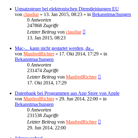
Umsatzsteuer bei elektronischen Dienstleistungen EU
von
claudiar
»
13. Jan 2015, 08:23
» in
Bekanntmachungen
0
Antworten
247868
Zugriffe
Letzter Beitrag
von
claudiar
13. Jan 2015, 08:23
Mac-... kann nicht gestartet werden, da...
von
ManfredRichter
»
17. Okt 2014, 17:29
» in
Bekanntmachungen
0
Antworten
231474
Zugriffe
Letzter Beitrag
von
ManfredRichter
17. Okt 2014, 17:29
Datenbank bei Programmen aus App Store von Apple
von
ManfredRichter
»
29. Jun 2014, 22:00
» in
Bekanntmachungen
0
Antworten
231538
Zugriffe
Letzter Beitrag
von
ManfredRichter
29. Jun 2014, 22:00