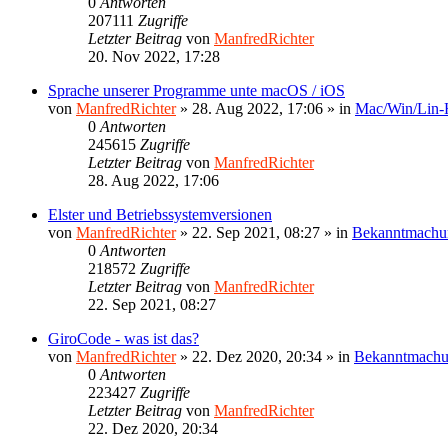
0
Antworten
207111
Zugriffe
Letzter Beitrag
von
ManfredRichter
20. Nov 2022, 17:28
Sprache unserer Programme unte macOS / iOS
von
ManfredRichter
»
28. Aug 2022, 17:06
» in
Mac/Win/Lin
0
Antworten
245615
Zugriffe
Letzter Beitrag
von
ManfredRichter
28. Aug 2022, 17:06
Elster und Betriebssystemversionen
von
ManfredRichter
»
22. Sep 2021, 08:27
» in
Bekanntmachu
0
Antworten
218572
Zugriffe
Letzter Beitrag
von
ManfredRichter
22. Sep 2021, 08:27
GiroCode - was ist das?
von
ManfredRichter
»
22. Dez 2020, 20:34
» in
Bekanntmach
0
Antworten
223427
Zugriffe
Letzter Beitrag
von
ManfredRichter
22. Dez 2020, 20:34