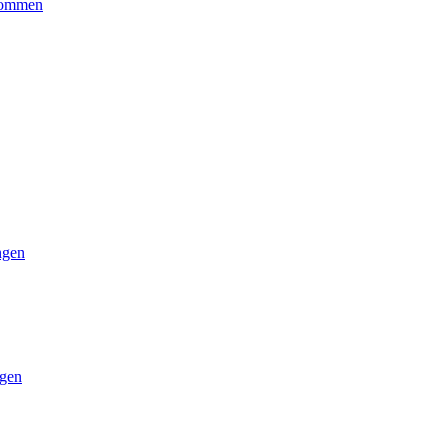
kommen
ngen
gen