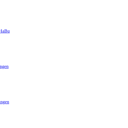
-HaBu
ngen
ungen