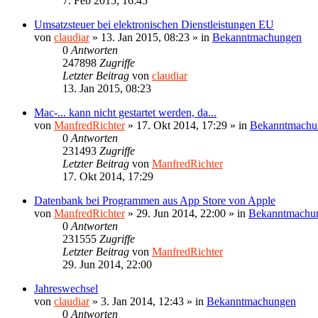
7. Feb 2015, 16:45
Umsatzsteuer bei elektronischen Dienstleistungen EU
von
claudiar
»
13. Jan 2015, 08:23
» in
Bekanntmachungen
0
Antworten
247898
Zugriffe
Letzter Beitrag
von
claudiar
13. Jan 2015, 08:23
Mac-... kann nicht gestartet werden, da...
von
ManfredRichter
»
17. Okt 2014, 17:29
» in
Bekanntmachu
0
Antworten
231493
Zugriffe
Letzter Beitrag
von
ManfredRichter
17. Okt 2014, 17:29
Datenbank bei Programmen aus App Store von Apple
von
ManfredRichter
»
29. Jun 2014, 22:00
» in
Bekanntmachu
0
Antworten
231555
Zugriffe
Letzter Beitrag
von
ManfredRichter
29. Jun 2014, 22:00
Jahreswechsel
von
claudiar
»
3. Jan 2014, 12:43
» in
Bekanntmachungen
0
Antworten