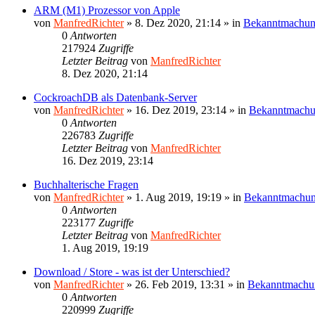
ARM (M1) Prozessor von Apple
von
ManfredRichter
»
8. Dez 2020, 21:14
» in
Bekanntmachu
0
Antworten
217924
Zugriffe
Letzter Beitrag
von
ManfredRichter
8. Dez 2020, 21:14
CockroachDB als Datenbank-Server
von
ManfredRichter
»
16. Dez 2019, 23:14
» in
Bekanntmach
0
Antworten
226783
Zugriffe
Letzter Beitrag
von
ManfredRichter
16. Dez 2019, 23:14
Buchhalterische Fragen
von
ManfredRichter
»
1. Aug 2019, 19:19
» in
Bekanntmachu
0
Antworten
223177
Zugriffe
Letzter Beitrag
von
ManfredRichter
1. Aug 2019, 19:19
Download / Store - was ist der Unterschied?
von
ManfredRichter
»
26. Feb 2019, 13:31
» in
Bekanntmachu
0
Antworten
220999
Zugriffe