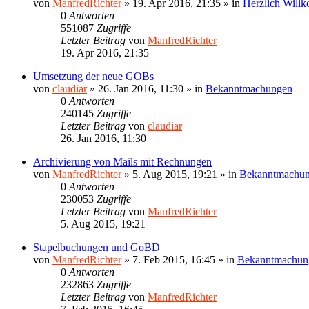
von
ManfredRichter
»
19. Apr 2016, 21:35
» in
Herzlich Will
0
Antworten
551087
Zugriffe
Letzter Beitrag
von
ManfredRichter
19. Apr 2016, 21:35
Umsetzung der neue GOBs
von
claudiar
»
26. Jan 2016, 11:30
» in
Bekanntmachungen
0
Antworten
240145
Zugriffe
Letzter Beitrag
von
claudiar
26. Jan 2016, 11:30
Archivierung von Mails mit Rechnungen
von
ManfredRichter
»
5. Aug 2015, 19:21
» in
Bekanntmachu
0
Antworten
230053
Zugriffe
Letzter Beitrag
von
ManfredRichter
5. Aug 2015, 19:21
Stapelbuchungen und GoBD
von
ManfredRichter
»
7. Feb 2015, 16:45
» in
Bekanntmachun
0
Antworten
232863
Zugriffe
Letzter Beitrag
von
ManfredRichter