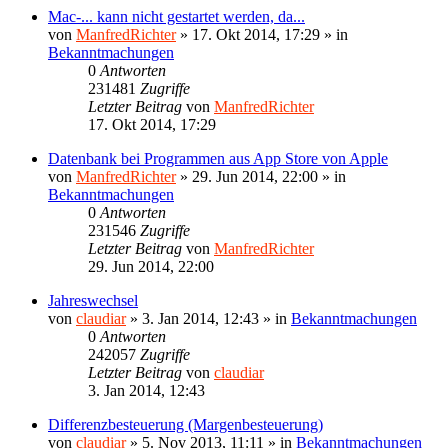
Mac-... kann nicht gestartet werden, da...
von
ManfredRichter
»
17. Okt 2014, 17:29
» in
Bekanntmachungen
0
Antworten
231481
Zugriffe
Letzter Beitrag
von
ManfredRichter
17. Okt 2014, 17:29
Datenbank bei Programmen aus App Store von Apple
von
ManfredRichter
»
29. Jun 2014, 22:00
» in
Bekanntmachungen
0
Antworten
231546
Zugriffe
Letzter Beitrag
von
ManfredRichter
29. Jun 2014, 22:00
Jahreswechsel
von
claudiar
»
3. Jan 2014, 12:43
» in
Bekanntmachungen
0
Antworten
242057
Zugriffe
Letzter Beitrag
von
claudiar
3. Jan 2014, 12:43
Differenzbesteuerung (Margenbesteuerung)
von
claudiar
»
5. Nov 2013, 11:11
» in
Bekanntmachungen