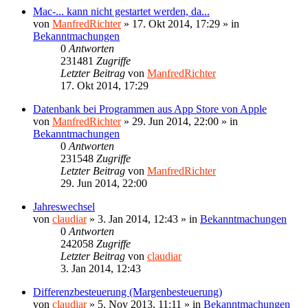
Mac-... kann nicht gestartet werden, da...
von
ManfredRichter
»
17. Okt 2014, 17:29
» in
Bekanntmachungen
0
Antworten
231481
Zugriffe
Letzter Beitrag
von
ManfredRichter
17. Okt 2014, 17:29
Datenbank bei Programmen aus App Store von Apple
von
ManfredRichter
»
29. Jun 2014, 22:00
» in
Bekanntmachungen
0
Antworten
231548
Zugriffe
Letzter Beitrag
von
ManfredRichter
29. Jun 2014, 22:00
Jahreswechsel
von
claudiar
»
3. Jan 2014, 12:43
» in
Bekanntmachungen
0
Antworten
242058
Zugriffe
Letzter Beitrag
von
claudiar
3. Jan 2014, 12:43
Differenzbesteuerung (Margenbesteuerung)
von
claudiar
»
5. Nov 2013, 11:11
» in
Bekanntmachungen