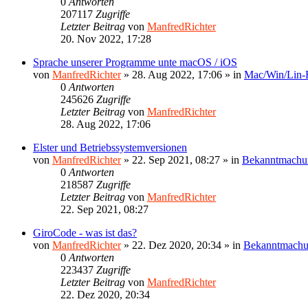
0
Antworten
207117
Zugriffe
Letzter Beitrag
von
ManfredRichter
20. Nov 2022, 17:28
Sprache unserer Programme unte macOS / iOS
von
ManfredRichter
»
28. Aug 2022, 17:06
» in
Mac/Win/Lin
0
Antworten
245626
Zugriffe
Letzter Beitrag
von
ManfredRichter
28. Aug 2022, 17:06
Elster und Betriebssystemversionen
von
ManfredRichter
»
22. Sep 2021, 08:27
» in
Bekanntmachu
0
Antworten
218587
Zugriffe
Letzter Beitrag
von
ManfredRichter
22. Sep 2021, 08:27
GiroCode - was ist das?
von
ManfredRichter
»
22. Dez 2020, 20:34
» in
Bekanntmach
0
Antworten
223437
Zugriffe
Letzter Beitrag
von
ManfredRichter
22. Dez 2020, 20:34