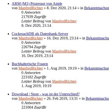
ARM (M1) Prozessor von Apple
von
ManfredRichter
»
8. Dez 2020, 21:14
» in
Bekanntmachu
0
Antworten
217939
Zugriffe
Letzter Beitrag
von
ManfredRichter
8. Dez 2020, 21:14
CockroachDB als Datenbank-Server
von
ManfredRichter
»
16. Dez 2019, 23:14
» in
Bekanntmach
0
Antworten
226794
Zugriffe
Letzter Beitrag
von
ManfredRichter
16. Dez 2019, 23:14
Buchhalterische Fragen
von
ManfredRichter
»
1. Aug 2019, 19:19
» in
Bekanntmachu
0
Antworten
223182
Zugriffe
Letzter Beitrag
von
ManfredRichter
1. Aug 2019, 19:19
Download / Store - was ist der Unterschied?
von
ManfredRichter
»
26. Feb 2019, 13:31
» in
Bekanntmachu
0
Antworten
221004
Zugriffe