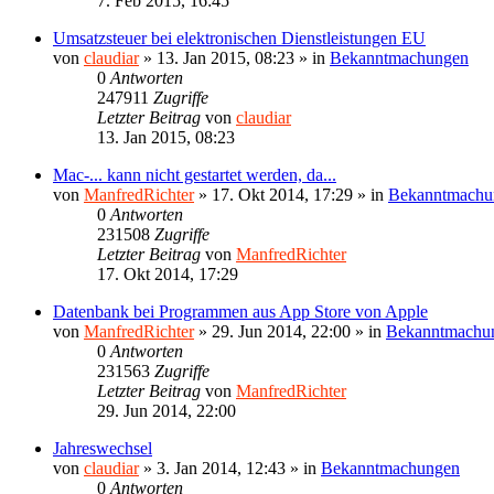
7. Feb 2015, 16:45
Umsatzsteuer bei elektronischen Dienstleistungen EU
von
claudiar
»
13. Jan 2015, 08:23
» in
Bekanntmachungen
0
Antworten
247911
Zugriffe
Letzter Beitrag
von
claudiar
13. Jan 2015, 08:23
Mac-... kann nicht gestartet werden, da...
von
ManfredRichter
»
17. Okt 2014, 17:29
» in
Bekanntmachu
0
Antworten
231508
Zugriffe
Letzter Beitrag
von
ManfredRichter
17. Okt 2014, 17:29
Datenbank bei Programmen aus App Store von Apple
von
ManfredRichter
»
29. Jun 2014, 22:00
» in
Bekanntmachu
0
Antworten
231563
Zugriffe
Letzter Beitrag
von
ManfredRichter
29. Jun 2014, 22:00
Jahreswechsel
von
claudiar
»
3. Jan 2014, 12:43
» in
Bekanntmachungen
0
Antworten