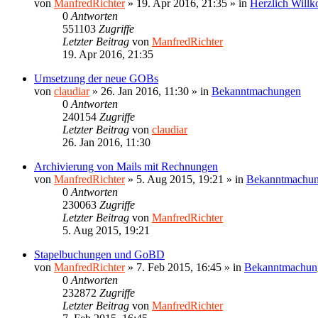
von
ManfredRichter
»
19. Apr 2016, 21:35
» in
Herzlich Will
0
Antworten
551103
Zugriffe
Letzter Beitrag
von
ManfredRichter
19. Apr 2016, 21:35
Umsetzung der neue GOBs
von
claudiar
»
26. Jan 2016, 11:30
» in
Bekanntmachungen
0
Antworten
240154
Zugriffe
Letzter Beitrag
von
claudiar
26. Jan 2016, 11:30
Archivierung von Mails mit Rechnungen
von
ManfredRichter
»
5. Aug 2015, 19:21
» in
Bekanntmachu
0
Antworten
230063
Zugriffe
Letzter Beitrag
von
ManfredRichter
5. Aug 2015, 19:21
Stapelbuchungen und GoBD
von
ManfredRichter
»
7. Feb 2015, 16:45
» in
Bekanntmachun
0
Antworten
232872
Zugriffe
Letzter Beitrag
von
ManfredRichter