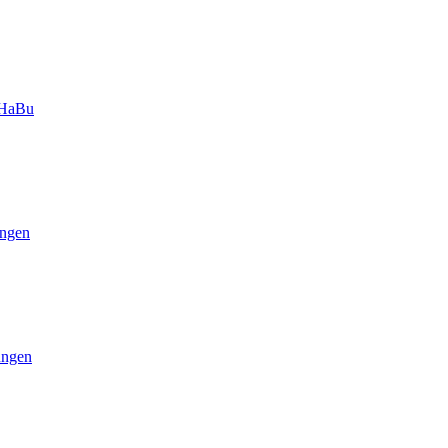
-HaBu
ngen
ungen