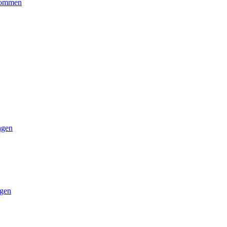
kommen
ngen
gen