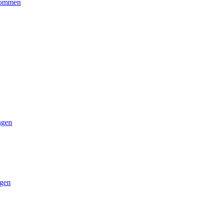
kommen
ngen
gen