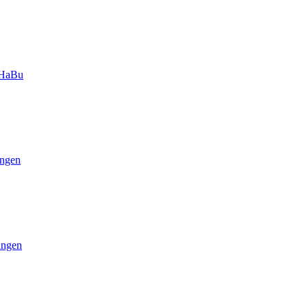
-HaBu
ngen
ungen