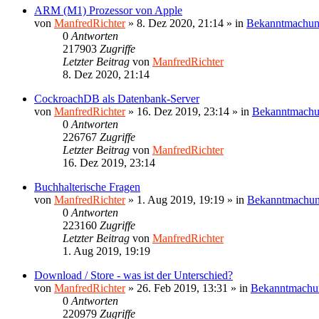
ARM (M1) Prozessor von Apple
von
ManfredRichter
»
8. Dez 2020, 21:14
» in
Bekanntmachu
0
Antworten
217903
Zugriffe
Letzter Beitrag
von
ManfredRichter
8. Dez 2020, 21:14
CockroachDB als Datenbank-Server
von
ManfredRichter
»
16. Dez 2019, 23:14
» in
Bekanntmach
0
Antworten
226767
Zugriffe
Letzter Beitrag
von
ManfredRichter
16. Dez 2019, 23:14
Buchhalterische Fragen
von
ManfredRichter
»
1. Aug 2019, 19:19
» in
Bekanntmachu
0
Antworten
223160
Zugriffe
Letzter Beitrag
von
ManfredRichter
1. Aug 2019, 19:19
Download / Store - was ist der Unterschied?
von
ManfredRichter
»
26. Feb 2019, 13:31
» in
Bekanntmachu
0
Antworten
220979
Zugriffe