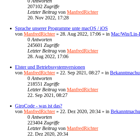
0
Antworten
207102
Zugriffe
Letzter Beitrag
von
ManfredRichter
20. Nov 2022, 17:28
Sprache unserer Programme unte macOS / iOS
von
ManfredRichter
»
28. Aug 2022, 17:06
» in
Mac/Win/Lin
0
Antworten
245601
Zugriffe
Letzter Beitrag
von
ManfredRichter
28. Aug 2022, 17:06
Elster und Betriebssystemversionen
von
ManfredRichter
»
22. Sep 2021, 08:27
» in
Bekanntmachu
0
Antworten
218551
Zugriffe
Letzter Beitrag
von
ManfredRichter
22. Sep 2021, 08:27
GiroCode - was ist das?
von
ManfredRichter
»
22. Dez 2020, 20:34
» in
Bekanntmach
0
Antworten
223404
Zugriffe
Letzter Beitrag
von
ManfredRichter
22. Dez 2020, 20:34