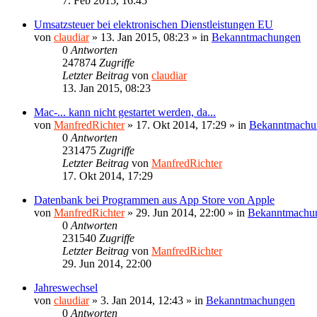
7. Feb 2015, 16:45
Umsatzsteuer bei elektronischen Dienstleistungen EU
von
claudiar
»
13. Jan 2015, 08:23
» in
Bekanntmachungen
0
Antworten
247874
Zugriffe
Letzter Beitrag
von
claudiar
13. Jan 2015, 08:23
Mac-... kann nicht gestartet werden, da...
von
ManfredRichter
»
17. Okt 2014, 17:29
» in
Bekanntmachu
0
Antworten
231475
Zugriffe
Letzter Beitrag
von
ManfredRichter
17. Okt 2014, 17:29
Datenbank bei Programmen aus App Store von Apple
von
ManfredRichter
»
29. Jun 2014, 22:00
» in
Bekanntmachu
0
Antworten
231540
Zugriffe
Letzter Beitrag
von
ManfredRichter
29. Jun 2014, 22:00
Jahreswechsel
von
claudiar
»
3. Jan 2014, 12:43
» in
Bekanntmachungen
0
Antworten