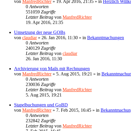
von
ManfredRichter
»
19. Apr 2016, 21:35
» in
Herzlich Will
0
Antworten
551059
Zugriffe
Letzter Beitrag
von
ManfredRichter
19. Apr 2016, 21:35
Umsetzung der neue GOBs
von
claudiar
»
26. Jan 2016, 11:30
» in
Bekanntmachungen
0
Antworten
240129
Zugriffe
Letzter Beitrag
von
claudiar
26. Jan 2016, 11:30
Archivierung von Mails mit Rechnungen
von
ManfredRichter
»
5. Aug 2015, 19:21
» in
Bekanntmachu
0
Antworten
230036
Zugriffe
Letzter Beitrag
von
ManfredRichter
5. Aug 2015, 19:21
Stapelbuchungen und GoBD
von
ManfredRichter
»
7. Feb 2015, 16:45
» in
Bekanntmachun
0
Antworten
232842
Zugriffe
Letzter Beitrag
von
ManfredRichter