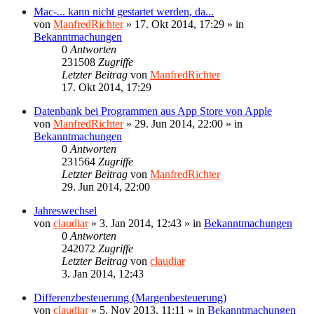
Mac-... kann nicht gestartet werden, da...
von
ManfredRichter
»
17. Okt 2014, 17:29
» in
Bekanntmachungen
0
Antworten
231508
Zugriffe
Letzter Beitrag
von
ManfredRichter
17. Okt 2014, 17:29
Datenbank bei Programmen aus App Store von Apple
von
ManfredRichter
»
29. Jun 2014, 22:00
» in
Bekanntmachungen
0
Antworten
231564
Zugriffe
Letzter Beitrag
von
ManfredRichter
29. Jun 2014, 22:00
Jahreswechsel
von
claudiar
»
3. Jan 2014, 12:43
» in
Bekanntmachungen
0
Antworten
242072
Zugriffe
Letzter Beitrag
von
claudiar
3. Jan 2014, 12:43
Differenzbesteuerung (Margenbesteuerung)
von
claudiar
»
5. Nov 2013, 11:11
» in
Bekanntmachungen