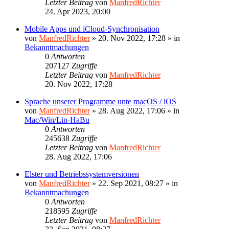
Letzter Beitrag
von
ManfredRichter
24. Apr 2023, 20:00
Mobile Apps und iCloud-Synchronisation
von
ManfredRichter
»
20. Nov 2022, 17:28
» in
Bekanntmachungen
0
Antworten
207127
Zugriffe
Letzter Beitrag
von
ManfredRichter
20. Nov 2022, 17:28
Sprache unserer Programme unte macOS / iOS
von
ManfredRichter
»
28. Aug 2022, 17:06
» in
Mac/Win/Lin-HaBu
0
Antworten
245638
Zugriffe
Letzter Beitrag
von
ManfredRichter
28. Aug 2022, 17:06
Elster und Betriebssystemversionen
von
ManfredRichter
»
22. Sep 2021, 08:27
» in
Bekanntmachungen
0
Antworten
218595
Zugriffe
Letzter Beitrag
von
ManfredRichter