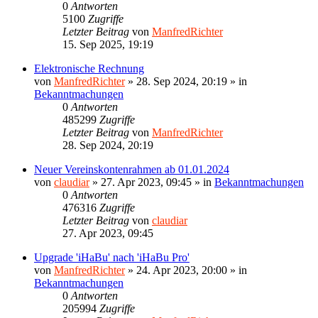
0
Antworten
5100
Zugriffe
Letzter Beitrag
von
ManfredRichter
15. Sep 2025, 19:19
Elektronische Rechnung
von
ManfredRichter
»
28. Sep 2024, 20:19
» in
Bekanntmachungen
0
Antworten
485299
Zugriffe
Letzter Beitrag
von
ManfredRichter
28. Sep 2024, 20:19
Neuer Vereinskontenrahmen ab 01.01.2024
von
claudiar
»
27. Apr 2023, 09:45
» in
Bekanntmachungen
0
Antworten
476316
Zugriffe
Letzter Beitrag
von
claudiar
27. Apr 2023, 09:45
Upgrade 'iHaBu' nach 'iHaBu Pro'
von
ManfredRichter
»
24. Apr 2023, 20:00
» in
Bekanntmachungen
0
Antworten
205994
Zugriffe