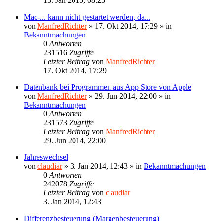
13. Jan 2015, 08:23
Mac-... kann nicht gestartet werden, da...
von
ManfredRichter
»
17. Okt 2014, 17:29
» in
Bekanntmachungen
0
Antworten
231516
Zugriffe
Letzter Beitrag
von
ManfredRichter
17. Okt 2014, 17:29
Datenbank bei Programmen aus App Store von Apple
von
ManfredRichter
»
29. Jun 2014, 22:00
» in
Bekanntmachungen
0
Antworten
231573
Zugriffe
Letzter Beitrag
von
ManfredRichter
29. Jun 2014, 22:00
Jahreswechsel
von
claudiar
»
3. Jan 2014, 12:43
» in
Bekanntmachungen
0
Antworten
242078
Zugriffe
Letzter Beitrag
von
claudiar
3. Jan 2014, 12:43
Differenzbesteuerung (Margenbesteuerung)