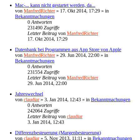
Mac-... kann nicht gestartet werden, da...
von
ManfredRichter
»
17. Okt 2014, 17:29
» in
Bekanntmachungen
0
Antworten
231490
Zugriffe
Letzter Beitrag
von
ManfredRichter
17. Okt 2014, 17:29
Datenbank bei Programmen aus App Store von Apple
von
ManfredRichter
»
29. Jun 2014, 22:00
» in
Bekanntmachungen
0
Antworten
231554
Zugriffe
Letzter Beitrag
von
ManfredRichter
29. Jun 2014, 22:00
Jahreswechsel
von
claudiar
»
3. Jan 2014, 12:43
» in
Bekanntmachungen
0
Antworten
242064
Zugriffe
Letzter Beitrag
von
claudiar
3. Jan 2014, 12:43
Differenzbesteuerung (Margenbesteuerung)
von
claudiar
»
5. Nov 2013, 11:11
» in
Bekanntmachungen