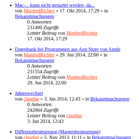
Mac-... kann nicht gestartet werden, da...
von
ManfredRichter
»
17. Okt 2014, 17:29
» in
Bekanntmachungen
0
Antworten
231490
Zugriffe
Letzter Beitrag
von
ManfredRichter
17. Okt 2014, 17:29
Datenbank bei Programmen aus App Store von Apple
von
ManfredRichter
»
29. Jun 2014, 22:00
» in
Bekanntmachungen
0
Antworten
231554
Zugriffe
Letzter Beitrag
von
ManfredRichter
29. Jun 2014, 22:00
Jahreswechsel
von
claudiar
»
3. Jan 2014, 12:43
» in
Bekanntmachungen
0
Antworten
242064
Zugriffe
Letzter Beitrag
von
claudiar
3. Jan 2014, 12:43
Differenzbesteuerung (Margenbesteuerung)
von
claudiar
»
5. Nov 2013, 11:11
» in
Bekanntmachungen