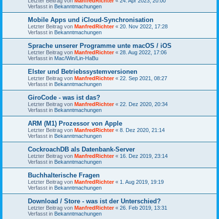
Letzter Beitrag von
ManfredRichter
«
24. Apr 2023, 20:00
Verfasst in
Bekanntmachungen
Mobile Apps und iCloud-Synchronisation
Letzter Beitrag von
ManfredRichter
«
20. Nov 2022, 17:28
Verfasst in
Bekanntmachungen
Sprache unserer Programme unte macOS / iOS
Letzter Beitrag von
ManfredRichter
«
28. Aug 2022, 17:06
Verfasst in
Mac/Win/Lin-HaBu
Elster und Betriebssystemversionen
Letzter Beitrag von
ManfredRichter
«
22. Sep 2021, 08:27
Verfasst in
Bekanntmachungen
GiroCode - was ist das?
Letzter Beitrag von
ManfredRichter
«
22. Dez 2020, 20:34
Verfasst in
Bekanntmachungen
ARM (M1) Prozessor von Apple
Letzter Beitrag von
ManfredRichter
«
8. Dez 2020, 21:14
Verfasst in
Bekanntmachungen
CockroachDB als Datenbank-Server
Letzter Beitrag von
ManfredRichter
«
16. Dez 2019, 23:14
Verfasst in
Bekanntmachungen
Buchhalterische Fragen
Letzter Beitrag von
ManfredRichter
«
1. Aug 2019, 19:19
Verfasst in
Bekanntmachungen
Download / Store - was ist der Unterschied?
Letzter Beitrag von
ManfredRichter
«
26. Feb 2019, 13:31
Verfasst in
Bekanntmachungen