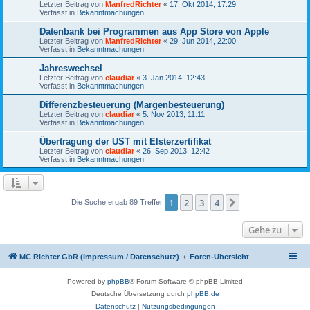
Letzter Beitrag von
ManfredRichter
«
17. Okt 2014, 17:29
Verfasst in
Bekanntmachungen
Datenbank bei Programmen aus App Store von Apple
Letzter Beitrag von
ManfredRichter
«
29. Jun 2014, 22:00
Verfasst in
Bekanntmachungen
Jahreswechsel
Letzter Beitrag von
claudiar
«
3. Jan 2014, 12:43
Verfasst in
Bekanntmachungen
Differenzbesteuerung (Margenbesteuerung)
Letzter Beitrag von
claudiar
«
5. Nov 2013, 11:11
Verfasst in
Bekanntmachungen
Übertragung der UST mit Elsterzertifikat
Letzter Beitrag von
claudiar
«
26. Sep 2013, 12:42
Verfasst in
Bekanntmachungen
1
2
3
4
Nächste
Die Suche ergab 89 Treffer
Gehe zu
MC Richter GbR (Impressum / Datenschutz)
Foren-Übersicht
Powered by
phpBB
® Forum Software © phpBB Limited
Deutsche Übersetzung durch
phpBB.de
Datenschutz
|
Nutzungsbedingungen