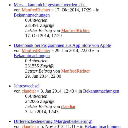
Mac-... kann nicht gestartet werden, da...
von
ManfredRichter
»
17. Okt 2014, 17:29
» in
Bekanntmachungen
0
Antworten
231491
Zugriffe
Letzter Beitrag
von
ManfredRichter
17. Okt 2014, 17:29
Datenbank bei Programmen aus App Store von Apple
von
ManfredRichter
»
29. Jun 2014, 22:00
» in
Bekanntmachungen
0
Antworten
231555
Zugriffe
Letzter Beitrag
von
ManfredRichter
29. Jun 2014, 22:00
Jahreswechsel
von
claudiar
»
3. Jan 2014, 12:43
» in
Bekanntmachungen
0
Antworten
242066
Zugriffe
Letzter Beitrag
von
claudiar
3. Jan 2014, 12:43
Differenzbesteuerung (Margenbesteuerung)
von
claudiar
»
5. Nov 2013, 11:11
» in
Bekanntmachungen