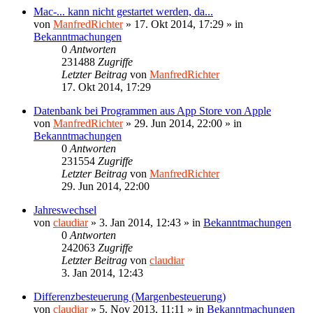
Mac-... kann nicht gestartet werden, da...
von
ManfredRichter
»
17. Okt 2014, 17:29
» in
Bekanntmachungen
0
Antworten
231488
Zugriffe
Letzter Beitrag
von
ManfredRichter
17. Okt 2014, 17:29
Datenbank bei Programmen aus App Store von Apple
von
ManfredRichter
»
29. Jun 2014, 22:00
» in
Bekanntmachungen
0
Antworten
231554
Zugriffe
Letzter Beitrag
von
ManfredRichter
29. Jun 2014, 22:00
Jahreswechsel
von
claudiar
»
3. Jan 2014, 12:43
» in
Bekanntmachungen
0
Antworten
242063
Zugriffe
Letzter Beitrag
von
claudiar
3. Jan 2014, 12:43
Differenzbesteuerung (Margenbesteuerung)
von
claudiar
»
5. Nov 2013, 11:11
» in
Bekanntmachungen