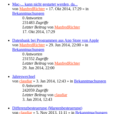
Mac-... kann nicht gestartet werden, da...
von
ManfredRichter
»
17. Okt 2014, 17:29
» in
Bekanntmachungen
0
Antworten
231483
Zugriffe
Letzter Beitrag
von
ManfredRichter
17. Okt 2014, 17:29
Datenbank bei Programmen aus App Store von Apple
von
ManfredRichter
»
29. Jun 2014, 22:00
» in
Bekanntmachungen
0
Antworten
231552
Zugriffe
Letzter Beitrag
von
ManfredRichter
29. Jun 2014, 22:00
Jahreswechsel
von
claudiar
»
3. Jan 2014, 12:43
» in
Bekanntmachungen
0
Antworten
242059
Zugriffe
Letzter Beitrag
von
claudiar
3. Jan 2014, 12:43
Differenzbesteuerung (Margenbesteuerung)
von
claudiar
»
5. Nov 2013, 11:11
» in
Bekanntmachungen