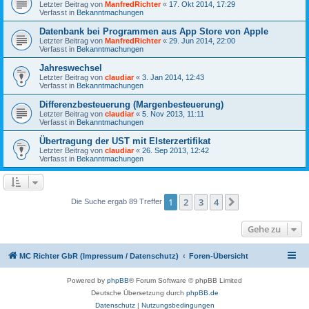
Letzter Beitrag von
ManfredRichter
«
17. Okt 2014, 17:29
Verfasst in
Bekanntmachungen
Datenbank bei Programmen aus App Store von Apple
Letzter Beitrag von
ManfredRichter
«
29. Jun 2014, 22:00
Verfasst in
Bekanntmachungen
Jahreswechsel
Letzter Beitrag von
claudiar
«
3. Jan 2014, 12:43
Verfasst in
Bekanntmachungen
Differenzbesteuerung (Margenbesteuerung)
Letzter Beitrag von
claudiar
«
5. Nov 2013, 11:11
Verfasst in
Bekanntmachungen
Übertragung der UST mit Elsterzertifikat
Letzter Beitrag von
claudiar
«
26. Sep 2013, 12:42
Verfasst in
Bekanntmachungen
1
2
3
4
Nächste
Die Suche ergab 89 Treffer
Gehe zu
MC Richter GbR (Impressum / Datenschutz)
Foren-Übersicht
Powered by
phpBB
® Forum Software © phpBB Limited
Deutsche Übersetzung durch
phpBB.de
Datenschutz
|
Nutzungsbedingungen