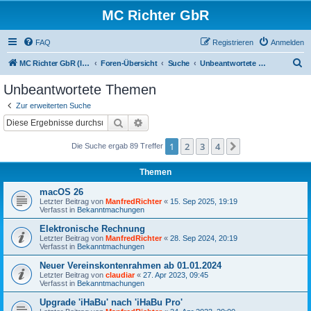
MC Richter GbR
FAQ
Registrieren
Anmelden
S
MC Richter GbR (Impressum / Datenschutz)
Foren-Übersicht
Suche
Unbeantwortete Themen
u
Unbeantwortete Themen
c
Zur erweiterten Suche
h
Suche
Erweiterte Suche
e
1
2
3
4
Nächste
Die Suche ergab 89 Treffer
Themen
macOS 26
Letzter Beitrag von
ManfredRichter
«
15. Sep 2025, 19:19
Verfasst in
Bekanntmachungen
Elektronische Rechnung
Letzter Beitrag von
ManfredRichter
«
28. Sep 2024, 20:19
Verfasst in
Bekanntmachungen
Neuer Vereinskontenrahmen ab 01.01.2024
Letzter Beitrag von
claudiar
«
27. Apr 2023, 09:45
Verfasst in
Bekanntmachungen
Upgrade 'iHaBu' nach 'iHaBu Pro'