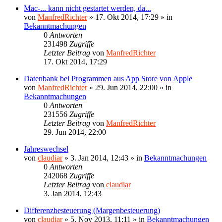
Mac-... kann nicht gestartet werden, da...
von
ManfredRichter
»
17. Okt 2014, 17:29
» in
Bekanntmachungen
0
Antworten
231498
Zugriffe
Letzter Beitrag
von
ManfredRichter
17. Okt 2014, 17:29
Datenbank bei Programmen aus App Store von Apple
von
ManfredRichter
»
29. Jun 2014, 22:00
» in
Bekanntmachungen
0
Antworten
231556
Zugriffe
Letzter Beitrag
von
ManfredRichter
29. Jun 2014, 22:00
Jahreswechsel
von
claudiar
»
3. Jan 2014, 12:43
» in
Bekanntmachungen
0
Antworten
242068
Zugriffe
Letzter Beitrag
von
claudiar
3. Jan 2014, 12:43
Differenzbesteuerung (Margenbesteuerung)
von
claudiar
»
5. Nov 2013, 11:11
» in
Bekanntmachungen