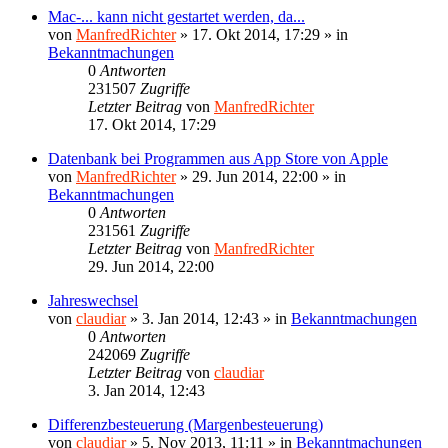
Mac-... kann nicht gestartet werden, da...
von
ManfredRichter
»
17. Okt 2014, 17:29
» in
Bekanntmachungen
0
Antworten
231507
Zugriffe
Letzter Beitrag
von
ManfredRichter
17. Okt 2014, 17:29
Datenbank bei Programmen aus App Store von Apple
von
ManfredRichter
»
29. Jun 2014, 22:00
» in
Bekanntmachungen
0
Antworten
231561
Zugriffe
Letzter Beitrag
von
ManfredRichter
29. Jun 2014, 22:00
Jahreswechsel
von
claudiar
»
3. Jan 2014, 12:43
» in
Bekanntmachungen
0
Antworten
242069
Zugriffe
Letzter Beitrag
von
claudiar
3. Jan 2014, 12:43
Differenzbesteuerung (Margenbesteuerung)
von
claudiar
»
5. Nov 2013, 11:11
» in
Bekanntmachungen