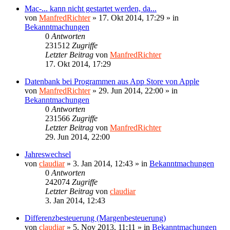
Mac-... kann nicht gestartet werden, da...
von
ManfredRichter
»
17. Okt 2014, 17:29
» in
Bekanntmachungen
0
Antworten
231512
Zugriffe
Letzter Beitrag
von
ManfredRichter
17. Okt 2014, 17:29
Datenbank bei Programmen aus App Store von Apple
von
ManfredRichter
»
29. Jun 2014, 22:00
» in
Bekanntmachungen
0
Antworten
231566
Zugriffe
Letzter Beitrag
von
ManfredRichter
29. Jun 2014, 22:00
Jahreswechsel
von
claudiar
»
3. Jan 2014, 12:43
» in
Bekanntmachungen
0
Antworten
242074
Zugriffe
Letzter Beitrag
von
claudiar
3. Jan 2014, 12:43
Differenzbesteuerung (Margenbesteuerung)
von
claudiar
»
5. Nov 2013, 11:11
» in
Bekanntmachungen