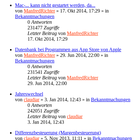
Mac-... kann nicht gestartet werden, da...
von
ManfredRichter
»
17. Okt 2014, 17:29
» in
Bekanntmachungen
0
Antworten
231477
Zugriffe
Letzter Beitrag
von
ManfredRichter
17. Okt 2014, 17:29
Datenbank bei Programmen aus App Store von Apple
von
ManfredRichter
»
29. Jun 2014, 22:00
» in
Bekanntmachungen
0
Antworten
231541
Zugriffe
Letzter Beitrag
von
ManfredRichter
29. Jun 2014, 22:00
Jahreswechsel
von
claudiar
»
3. Jan 2014, 12:43
» in
Bekanntmachungen
0
Antworten
242051
Zugriffe
Letzter Beitrag
von
claudiar
3. Jan 2014, 12:43
Differenzbesteuerung (Margenbesteuerung)
von
claudiar
»
5. Nov 2013, 11:11
» in
Bekanntmachungen