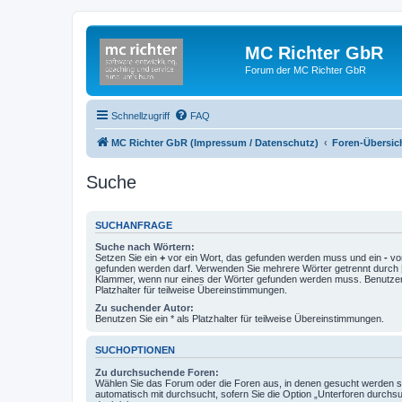
MC Richter GbR
Forum der MC Richter GbR
Schnellzugriff
FAQ
MC Richter GbR (Impressum / Datenschutz)
Foren-Übersic
Suche
SUCHANFRAGE
Suche nach Wörtern:
Setzen Sie ein
+
vor ein Wort, das gefunden werden muss und ein
-
vor
gefunden werden darf. Verwenden Sie mehrere Wörter getrennt durch
Klammer, wenn nur eines der Wörter gefunden werden muss. Benutzen 
Platzhalter für teilweise Übereinstimmungen.
Zu suchender Autor:
Benutzen Sie ein * als Platzhalter für teilweise Übereinstimmungen.
SUCHOPTIONEN
Zu durchsuchende Foren:
Wählen Sie das Forum oder die Foren aus, in denen gesucht werden so
automatisch mit durchsucht, sofern Sie die Option „Unterforen durchs