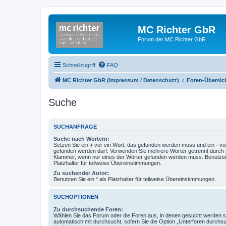
MC Richter GbR
Forum der MC Richter GbR
Schnellzugriff
FAQ
MC Richter GbR (Impressum / Datenschutz)
Foren-Übersic
Suche
SUCHANFRAGE
Suche nach Wörtern:
Setzen Sie ein
+
vor ein Wort, das gefunden werden muss und ein
-
vor
gefunden werden darf. Verwenden Sie mehrere Wörter getrennt durch
Klammer, wenn nur eines der Wörter gefunden werden muss. Benutzen 
Platzhalter für teilweise Übereinstimmungen.
Zu suchender Autor:
Benutzen Sie ein * als Platzhalter für teilweise Übereinstimmungen.
SUCHOPTIONEN
Zu durchsuchende Foren:
Wählen Sie das Forum oder die Foren aus, in denen gesucht werden so
automatisch mit durchsucht, sofern Sie die Option „Unterforen durchs