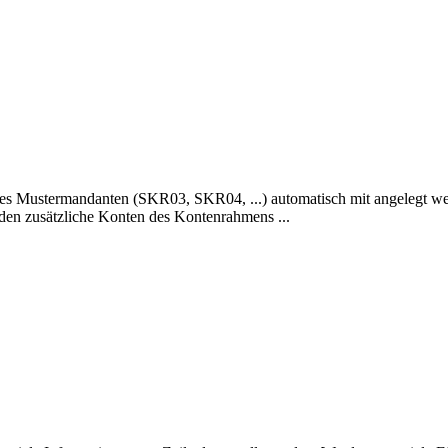
nes Mustermandanten (SKR03, SKR04, ...) automatisch mit angelegt 
den zusätzliche Konten des Kontenrahmens ...