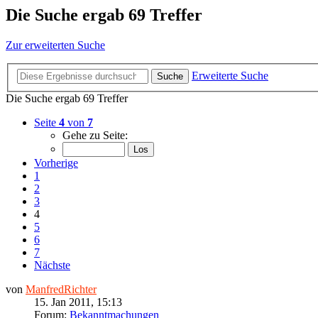
Die Suche ergab 69 Treffer
Zur erweiterten Suche
Erweiterte Suche
Suche
Die Suche ergab 69 Treffer
Seite
4
von
7
Gehe zu Seite:
Vorherige
1
2
3
4
5
6
7
Nächste
von
ManfredRichter
15. Jan 2011, 15:13
Forum:
Bekanntmachungen