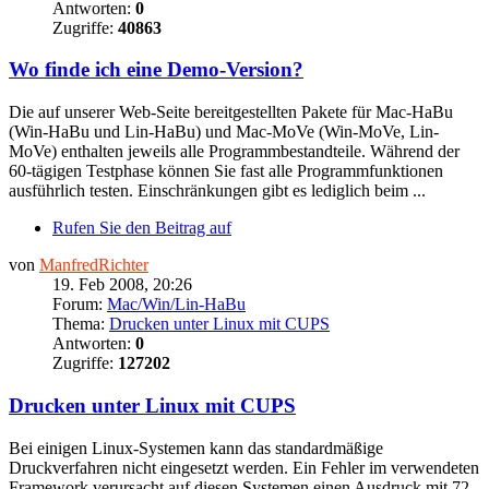
Antworten:
0
Zugriffe:
40863
Wo finde ich eine Demo-Version?
Die auf unserer Web-Seite bereitgestellten Pakete für Mac-HaBu
(Win-HaBu und Lin-HaBu) und Mac-MoVe (Win-MoVe, Lin-
MoVe) enthalten jeweils alle Programmbestandteile. Während der
60-tägigen Testphase können Sie fast alle Programmfunktionen
ausführlich testen. Einschränkungen gibt es lediglich beim ...
Rufen Sie den Beitrag auf
von
ManfredRichter
19. Feb 2008, 20:26
Forum:
Mac/Win/Lin-HaBu
Thema:
Drucken unter Linux mit CUPS
Antworten:
0
Zugriffe:
127202
Drucken unter Linux mit CUPS
Bei einigen Linux-Systemen kann das standardmäßige
Druckverfahren nicht eingesetzt werden. Ein Fehler im verwendeten
Framework verursacht auf diesen Systemen einen Ausdruck mit 72