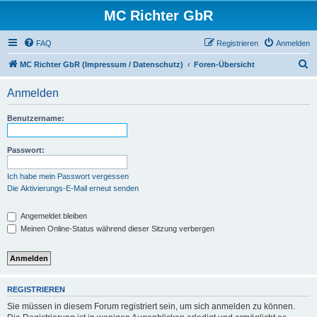
MC Richter GbR
FAQ
Registrieren
Anmelden
S
MC Richter GbR (Impressum / Datenschutz)
Foren-Übersicht
u
Anmelden
c
h
Benutzername:
e
Passwort:
Ich habe mein Passwort vergessen
Die Aktivierungs-E-Mail erneut senden
Angemeldet bleiben
Meinen Online-Status während dieser Sitzung verbergen
REGISTRIEREN
Sie müssen in diesem Forum registriert sein, um sich anmelden zu können.