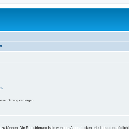
ht
en
ieser Sitzung verbergen
 zu können. Die Registrierung ist in wenigen Augenblicken erledigt und ermöglicht