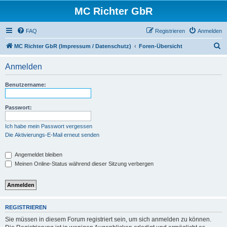
MC Richter GbR
FAQ
Registrieren
Anmelden
S
MC Richter GbR (Impressum / Datenschutz)
Foren-Übersicht
u
Anmelden
c
h
Benutzername:
e
Passwort:
Ich habe mein Passwort vergessen
Die Aktivierungs-E-Mail erneut senden
Angemeldet bleiben
Meinen Online-Status während dieser Sitzung verbergen
REGISTRIEREN
Sie müssen in diesem Forum registriert sein, um sich anmelden zu können.