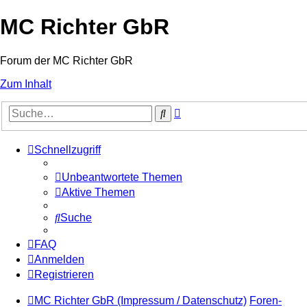
MC Richter GbR
Forum der MC Richter GbR
Zum Inhalt
Erweiterte
Suche
Suche
Schnellzugriff
Unbeantwortete Themen
Aktive Themen
Suche
FAQ
Anmelden
Registrieren
MC Richter GbR (Impressum / Datenschutz)
Foren-