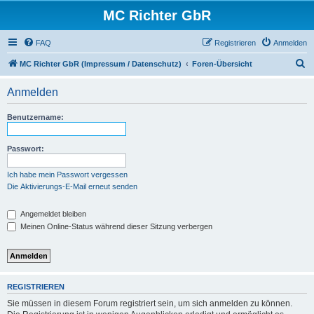
MC Richter GbR
FAQ
Registrieren
Anmelden
S
MC Richter GbR (Impressum / Datenschutz)
Foren-Übersicht
u
Anmelden
c
h
Benutzername:
e
Passwort:
Ich habe mein Passwort vergessen
Die Aktivierungs-E-Mail erneut senden
Angemeldet bleiben
Meinen Online-Status während dieser Sitzung verbergen
REGISTRIEREN
Sie müssen in diesem Forum registriert sein, um sich anmelden zu können.