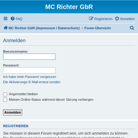
MC Richter GbR
FAQ
Registrieren
Anmelden
S
MC Richter GbR (Impressum / Datenschutz)
Foren-Übersicht
u
Anmelden
c
h
Benutzername:
e
Passwort:
Ich habe mein Passwort vergessen
Die Aktivierungs-E-Mail erneut senden
Angemeldet bleiben
Meinen Online-Status während dieser Sitzung verbergen
REGISTRIEREN
Sie müssen in diesem Forum registriert sein, um sich anmelden zu können.