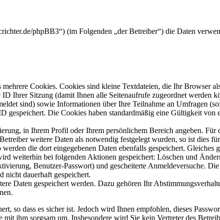
crichter.de/phpBB3“) (im Folgenden „der Betreiber“) die Daten verwe
mehrere Cookies. Cookies sind kleine Textdateien, die Ihr Browser al
le ID Ihrer Sitzung (damit Ihnen alle Seitenaufrufe zugeordnet werden 
meldet sind) sowie Informationen über Ihre Teilnahme an Umfragen (sof
-ID gespeichert. Die Cookies haben standardmäßig eine Gültigkeit von e
rierung, in Ihrem Profil oder Ihrem persönlichem Bereich angeben. Für 
eiber weitere Daten als notwendig festgelegt wurden, so ist dies für 
so werden die dort eingegebenen Daten ebenfalls gespeichert. Gleiches g
 wird weiterhin bei folgenden Aktionen gespeichert: Löschen und Ände
ktivierung, Benutzer-Passwort) und gescheiterte Anmeldeversuche. D
d nicht dauerhaft gespeichert.
itere Daten gespeichert werden. Dazu gehören Ihr Abstimmungsverhalte
nen.
rt, so dass es sicher ist. Jedoch wird Ihnen empfohlen, dieses Passwo
ie mit ihm sorgsam um. Insbesondere wird Sie kein Vertreter des Betrei