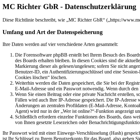
MC Richter GbR - Datenschutzerklärung
Diese Richtlinie beschreibt, wie „MC Richter GbR“ („https://www.m
Umfang und Art der Datenspeicherung
Ihre Daten werden auf vier verschiedene Arten gesammelt:
Die Forensoftware phpBB erstellt bei Ihrem Besuch des Boards 
des Boards erhalten bleiben. In diesen Cookies sind die aktuel
Markierung dieser als gelesen/ungelesen; sofern Sie nicht ange
Benutzer-ID, ein Authentifizierungsschlüssel und eine Session
Cookies löschen“ löschen.
Weiterhin werden die Daten gespeichert, die Sie bei der Regist
E-Mail-Adresse und ein Passwort notwendig. Wenn durch den Betr
Wenn Sie einen Beitrag oder eine private Nachricht erstellen, 
Fällen wird auch Ihre IP-Adresse gespeichert. Die IP-Adresse
Änderungen an zentralen Profildaten (E-Mail-Adresse, Kontoa
Agent) wird nur in der „Wer ist online?“-Funktion angezeigt un
Schließlich erfordern einzelne Funktionen des Boards, dass we
von Ihnen gesetzte Lesezeichen oder Benachrichtigungsfunktio
Ihr Passwort wird mit einer Einwege-Verschlüsselung (Hash) gespeiche
ist Ihr Schlüssel zu Ihrem Benutzerkonto für das Board, also gehen S