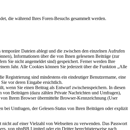
ndet, die während Ihres Foren-Besuchs gesammelt werden.
s temporäre Dateien ablegt und die zwischen den einzelnen Aufrufen
können), Informationen über die von Ihnen gelesenen Beiträge (zur
ern Sie nicht angemeldet sind) gespeichert. Ferner werden Ihre
inem Jahr. Alle Cookies können Sie jederzeit über die Funktion „Alle
die Registrierung sind mindestens ein eindeutiger Benutzername, eine
Sie vor deren Eingabe ersichtlich.
ilt, wenn Sie einen Beitrag als Entwurf zwischenspeichern. In diesen
rn von Beiträgen (dazu zählen Private Nachrichten und Umfragen),
ie von Ihrem Browser übermittelte Browser-Kennzeichnung (User
n bei Umfragen, der Gelesen-Status von Ihren Beiträgen oder explizit
rt nicht auf einer Vielzahl von Webseiten zu verwenden. Das Passwort
bers, von phpBB Limited oder ein Dritter berechtigterweise nach