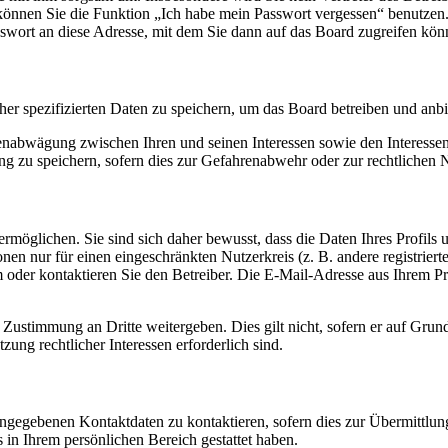
o können Sie die Funktion „Ich habe mein Passwort vergessen“ benutz
sswort an diese Adresse, mit dem Sie dann auf das Board zugreifen kön
her spezifizierten Daten zu speichern, um das Board betreiben und anb
ssenabwägung zwischen Ihren und seinen Interessen sowie den Interesse
 zu speichern, sofern dies zur Gefahrenabwehr oder zur rechtlichen N
möglichen. Sie sind sich daher bewusst, dass die Daten Ihres Profils un
nen nur für einen eingeschränkten Nutzerkreis (z. B. andere registrier
der kontaktieren Sie den Betreiber. Die E-Mail-Adresse aus Ihrem Prof
 Zustimmung an Dritte weitergeben. Dies gilt nicht, sofern er auf Grun
zung rechtlicher Interessen erforderlich sind.
angegebenen Kontaktdaten zu kontaktieren, sofern dies zur Übermittlung
s in Ihrem persönlichen Bereich gestattet haben.