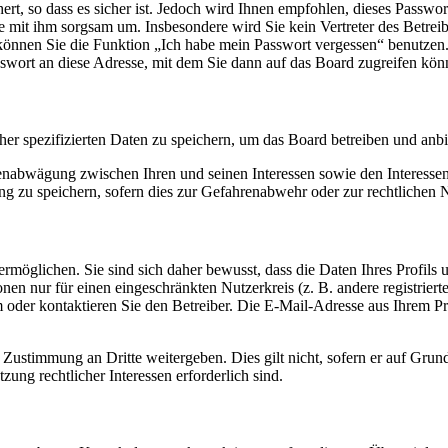
rt, so dass es sicher ist. Jedoch wird Ihnen empfohlen, dieses Passwo
ie mit ihm sorgsam um. Insbesondere wird Sie kein Vertreter des Betrei
o können Sie die Funktion „Ich habe mein Passwort vergessen“ benutz
sswort an diese Adresse, mit dem Sie dann auf das Board zugreifen kön
her spezifizierten Daten zu speichern, um das Board betreiben und anb
ssenabwägung zwischen Ihren und seinen Interessen sowie den Interesse
 zu speichern, sofern dies zur Gefahrenabwehr oder zur rechtlichen N
möglichen. Sie sind sich daher bewusst, dass die Daten Ihres Profils un
nen nur für einen eingeschränkten Nutzerkreis (z. B. andere registrier
der kontaktieren Sie den Betreiber. Die E-Mail-Adresse aus Ihrem Prof
 Zustimmung an Dritte weitergeben. Dies gilt nicht, sofern er auf Grun
zung rechtlicher Interessen erforderlich sind.