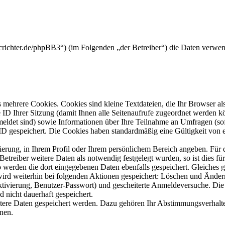
crichter.de/phpBB3“) (im Folgenden „der Betreiber“) die Daten verwe
mehrere Cookies. Cookies sind kleine Textdateien, die Ihr Browser al
le ID Ihrer Sitzung (damit Ihnen alle Seitenaufrufe zugeordnet werden 
meldet sind) sowie Informationen über Ihre Teilnahme an Umfragen (sof
-ID gespeichert. Die Cookies haben standardmäßig eine Gültigkeit von e
rierung, in Ihrem Profil oder Ihrem persönlichem Bereich angeben. Für 
eiber weitere Daten als notwendig festgelegt wurden, so ist dies für 
so werden die dort eingegebenen Daten ebenfalls gespeichert. Gleiches g
 wird weiterhin bei folgenden Aktionen gespeichert: Löschen und Ände
ktivierung, Benutzer-Passwort) und gescheiterte Anmeldeversuche. D
d nicht dauerhaft gespeichert.
itere Daten gespeichert werden. Dazu gehören Ihr Abstimmungsverhalte
nen.