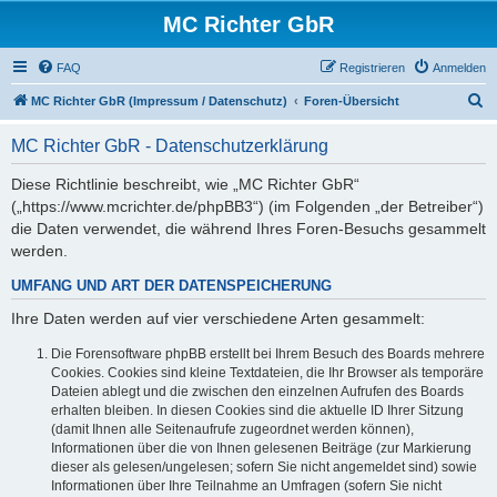
MC Richter GbR
FAQ
Registrieren
Anmelden
S
MC Richter GbR (Impressum / Datenschutz)
Foren-Übersicht
u
MC Richter GbR - Datenschutzerklärung
c
h
Diese Richtlinie beschreibt, wie „MC Richter GbR“
(„https://www.mcrichter.de/phpBB3“) (im Folgenden „der Betreiber“)
e
die Daten verwendet, die während Ihres Foren-Besuchs gesammelt
werden.
UMFANG UND ART DER DATENSPEICHERUNG
Ihre Daten werden auf vier verschiedene Arten gesammelt:
Die Forensoftware phpBB erstellt bei Ihrem Besuch des Boards mehrere
Cookies. Cookies sind kleine Textdateien, die Ihr Browser als temporäre
Dateien ablegt und die zwischen den einzelnen Aufrufen des Boards
erhalten bleiben. In diesen Cookies sind die aktuelle ID Ihrer Sitzung
(damit Ihnen alle Seitenaufrufe zugeordnet werden können),
Informationen über die von Ihnen gelesenen Beiträge (zur Markierung
dieser als gelesen/ungelesen; sofern Sie nicht angemeldet sind) sowie
Informationen über Ihre Teilnahme an Umfragen (sofern Sie nicht