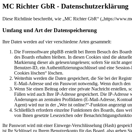
MC Richter GbR - Datenschutzerklärung
Diese Richtlinie beschreibt, wie „MC Richter GbR“ („https://www.m
Umfang und Art der Datenspeicherung
Ihre Daten werden auf vier verschiedene Arten gesammelt:
Die Forensoftware phpBB erstellt bei Ihrem Besuch des Boards 
des Boards erhalten bleiben. In diesen Cookies sind die aktuel
Markierung dieser als gelesen/ungelesen; sofern Sie nicht ange
Benutzer-ID, ein Authentifizierungsschlüssel und eine Session
Cookies löschen“ löschen.
Weiterhin werden die Daten gespeichert, die Sie bei der Regist
E-Mail-Adresse und ein Passwort notwendig. Wenn durch den Betr
Wenn Sie einen Beitrag oder eine private Nachricht erstellen, 
Fällen wird auch Ihre IP-Adresse gespeichert. Die IP-Adresse
Änderungen an zentralen Profildaten (E-Mail-Adresse, Kontoa
Agent) wird nur in der „Wer ist online?“-Funktion angezeigt un
Schließlich erfordern einzelne Funktionen des Boards, dass we
von Ihnen gesetzte Lesezeichen oder Benachrichtigungsfunktio
Ihr Passwort wird mit einer Einwege-Verschlüsselung (Hash) gespeiche
ist Ihr Schlüssel zu Ihrem Benutzerkonto für das Board, also gehen S