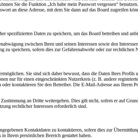
o können Sie die Funktion „Ich habe mein Passwort vergessen“ benutz
sswort an diese Adresse, mit dem Sie dann auf das Board zugreifen kön
her spezifizierten Daten zu speichern, um das Board betreiben und anb
ssenabwägung zwischen Ihren und seinen Interessen sowie den Interesse
 zu speichern, sofern dies zur Gefahrenabwehr oder zur rechtlichen N
möglichen. Sie sind sich daher bewusst, dass die Daten Ihres Profils un
nen nur für einen eingeschränkten Nutzerkreis (z. B. andere registrier
der kontaktieren Sie den Betreiber. Die E-Mail-Adresse aus Ihrem Prof
 Zustimmung an Dritte weitergeben. Dies gilt nicht, sofern er auf Grun
zung rechtlicher Interessen erforderlich sind.
angegebenen Kontaktdaten zu kontaktieren, sofern dies zur Übermittlung
s in Ihrem persönlichen Bereich gestattet haben.