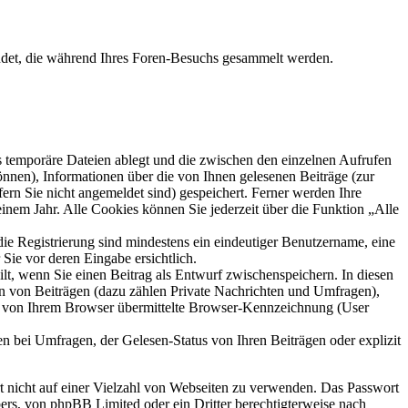
ndet, die während Ihres Foren-Besuchs gesammelt werden.
s temporäre Dateien ablegt und die zwischen den einzelnen Aufrufen
können), Informationen über die von Ihnen gelesenen Beiträge (zur
ern Sie nicht angemeldet sind) gespeichert. Ferner werden Ihre
inem Jahr. Alle Cookies können Sie jederzeit über die Funktion „Alle
die Registrierung sind mindestens ein eindeutiger Benutzername, eine
Sie vor deren Eingabe ersichtlich.
ilt, wenn Sie einen Beitrag als Entwurf zwischenspeichern. In diesen
rn von Beiträgen (dazu zählen Private Nachrichten und Umfragen),
ie von Ihrem Browser übermittelte Browser-Kennzeichnung (User
n bei Umfragen, der Gelesen-Status von Ihren Beiträgen oder explizit
rt nicht auf einer Vielzahl von Webseiten zu verwenden. Das Passwort
bers, von phpBB Limited oder ein Dritter berechtigterweise nach