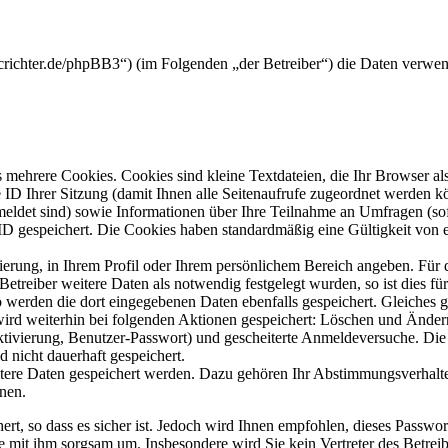
crichter.de/phpBB3“) (im Folgenden „der Betreiber“) die Daten verwe
mehrere Cookies. Cookies sind kleine Textdateien, die Ihr Browser al
le ID Ihrer Sitzung (damit Ihnen alle Seitenaufrufe zugeordnet werden 
meldet sind) sowie Informationen über Ihre Teilnahme an Umfragen (sof
-ID gespeichert. Die Cookies haben standardmäßig eine Gültigkeit von e
rierung, in Ihrem Profil oder Ihrem persönlichem Bereich angeben. Für 
eiber weitere Daten als notwendig festgelegt wurden, so ist dies für 
so werden die dort eingegebenen Daten ebenfalls gespeichert. Gleiches g
 wird weiterhin bei folgenden Aktionen gespeichert: Löschen und Ände
ktivierung, Benutzer-Passwort) und gescheiterte Anmeldeversuche. D
d nicht dauerhaft gespeichert.
itere Daten gespeichert werden. Dazu gehören Ihr Abstimmungsverhalte
nen.
rt, so dass es sicher ist. Jedoch wird Ihnen empfohlen, dieses Passwo
ie mit ihm sorgsam um. Insbesondere wird Sie kein Vertreter des Betrei