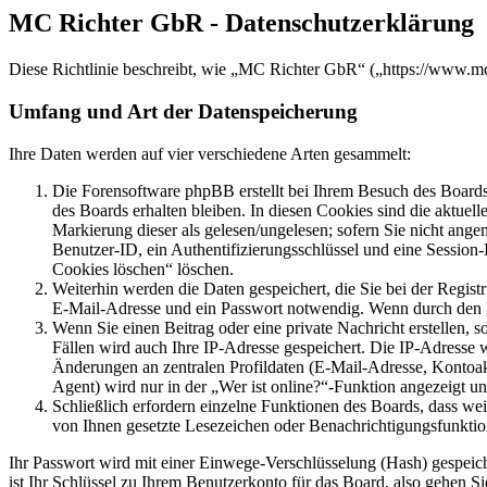
MC Richter GbR - Datenschutzerklärung
Diese Richtlinie beschreibt, wie „MC Richter GbR“ („https://www.m
Umfang und Art der Datenspeicherung
Ihre Daten werden auf vier verschiedene Arten gesammelt:
Die Forensoftware phpBB erstellt bei Ihrem Besuch des Boards 
des Boards erhalten bleiben. In diesen Cookies sind die aktuel
Markierung dieser als gelesen/ungelesen; sofern Sie nicht ange
Benutzer-ID, ein Authentifizierungsschlüssel und eine Session
Cookies löschen“ löschen.
Weiterhin werden die Daten gespeichert, die Sie bei der Regist
E-Mail-Adresse und ein Passwort notwendig. Wenn durch den Betr
Wenn Sie einen Beitrag oder eine private Nachricht erstellen, 
Fällen wird auch Ihre IP-Adresse gespeichert. Die IP-Adresse
Änderungen an zentralen Profildaten (E-Mail-Adresse, Kontoa
Agent) wird nur in der „Wer ist online?“-Funktion angezeigt un
Schließlich erfordern einzelne Funktionen des Boards, dass we
von Ihnen gesetzte Lesezeichen oder Benachrichtigungsfunktio
Ihr Passwort wird mit einer Einwege-Verschlüsselung (Hash) gespeiche
ist Ihr Schlüssel zu Ihrem Benutzerkonto für das Board, also gehen S