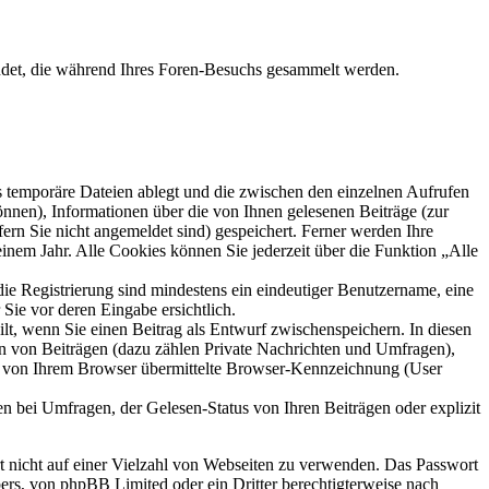
ndet, die während Ihres Foren-Besuchs gesammelt werden.
s temporäre Dateien ablegt und die zwischen den einzelnen Aufrufen
können), Informationen über die von Ihnen gelesenen Beiträge (zur
ern Sie nicht angemeldet sind) gespeichert. Ferner werden Ihre
inem Jahr. Alle Cookies können Sie jederzeit über die Funktion „Alle
die Registrierung sind mindestens ein eindeutiger Benutzername, eine
Sie vor deren Eingabe ersichtlich.
ilt, wenn Sie einen Beitrag als Entwurf zwischenspeichern. In diesen
rn von Beiträgen (dazu zählen Private Nachrichten und Umfragen),
ie von Ihrem Browser übermittelte Browser-Kennzeichnung (User
n bei Umfragen, der Gelesen-Status von Ihren Beiträgen oder explizit
rt nicht auf einer Vielzahl von Webseiten zu verwenden. Das Passwort
bers, von phpBB Limited oder ein Dritter berechtigterweise nach