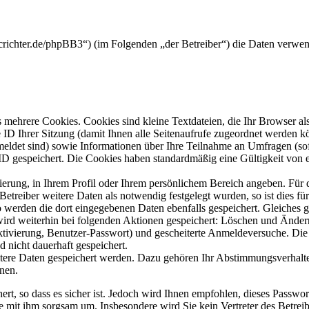
crichter.de/phpBB3“) (im Folgenden „der Betreiber“) die Daten verwe
mehrere Cookies. Cookies sind kleine Textdateien, die Ihr Browser al
le ID Ihrer Sitzung (damit Ihnen alle Seitenaufrufe zugeordnet werden 
meldet sind) sowie Informationen über Ihre Teilnahme an Umfragen (sof
-ID gespeichert. Die Cookies haben standardmäßig eine Gültigkeit von e
rierung, in Ihrem Profil oder Ihrem persönlichem Bereich angeben. Für 
eiber weitere Daten als notwendig festgelegt wurden, so ist dies für 
so werden die dort eingegebenen Daten ebenfalls gespeichert. Gleiches g
 wird weiterhin bei folgenden Aktionen gespeichert: Löschen und Ände
ktivierung, Benutzer-Passwort) und gescheiterte Anmeldeversuche. D
d nicht dauerhaft gespeichert.
itere Daten gespeichert werden. Dazu gehören Ihr Abstimmungsverhalte
nen.
rt, so dass es sicher ist. Jedoch wird Ihnen empfohlen, dieses Passwo
ie mit ihm sorgsam um. Insbesondere wird Sie kein Vertreter des Betrei