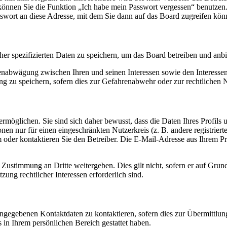
o können Sie die Funktion „Ich habe mein Passwort vergessen“ benutz
sswort an diese Adresse, mit dem Sie dann auf das Board zugreifen kön
her spezifizierten Daten zu speichern, um das Board betreiben und anb
ssenabwägung zwischen Ihren und seinen Interessen sowie den Interesse
 zu speichern, sofern dies zur Gefahrenabwehr oder zur rechtlichen N
möglichen. Sie sind sich daher bewusst, dass die Daten Ihres Profils un
nen nur für einen eingeschränkten Nutzerkreis (z. B. andere registrier
der kontaktieren Sie den Betreiber. Die E-Mail-Adresse aus Ihrem Prof
 Zustimmung an Dritte weitergeben. Dies gilt nicht, sofern er auf Grun
zung rechtlicher Interessen erforderlich sind.
angegebenen Kontaktdaten zu kontaktieren, sofern dies zur Übermittlung
s in Ihrem persönlichen Bereich gestattet haben.