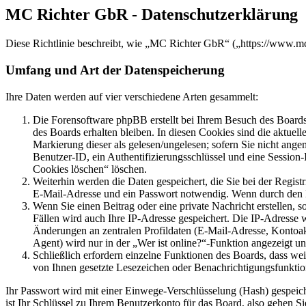
MC Richter GbR - Datenschutzerklärung
Diese Richtlinie beschreibt, wie „MC Richter GbR“ („https://www.m
Umfang und Art der Datenspeicherung
Ihre Daten werden auf vier verschiedene Arten gesammelt:
Die Forensoftware phpBB erstellt bei Ihrem Besuch des Boards 
des Boards erhalten bleiben. In diesen Cookies sind die aktuel
Markierung dieser als gelesen/ungelesen; sofern Sie nicht ange
Benutzer-ID, ein Authentifizierungsschlüssel und eine Session
Cookies löschen“ löschen.
Weiterhin werden die Daten gespeichert, die Sie bei der Regist
E-Mail-Adresse und ein Passwort notwendig. Wenn durch den Betr
Wenn Sie einen Beitrag oder eine private Nachricht erstellen, 
Fällen wird auch Ihre IP-Adresse gespeichert. Die IP-Adresse
Änderungen an zentralen Profildaten (E-Mail-Adresse, Kontoa
Agent) wird nur in der „Wer ist online?“-Funktion angezeigt un
Schließlich erfordern einzelne Funktionen des Boards, dass we
von Ihnen gesetzte Lesezeichen oder Benachrichtigungsfunktio
Ihr Passwort wird mit einer Einwege-Verschlüsselung (Hash) gespeiche
ist Ihr Schlüssel zu Ihrem Benutzerkonto für das Board, also gehen S