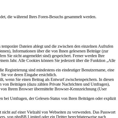
ndet, die während Ihres Foren-Besuchs gesammelt werden.
s temporäre Dateien ablegt und die zwischen den einzelnen Aufrufen
können), Informationen über die von Ihnen gelesenen Beiträge (zur
ern Sie nicht angemeldet sind) gespeichert. Ferner werden Ihre
inem Jahr. Alle Cookies können Sie jederzeit über die Funktion „Alle
die Registrierung sind mindestens ein eindeutiger Benutzername, eine
Sie vor deren Eingabe ersichtlich.
ilt, wenn Sie einen Beitrag als Entwurf zwischenspeichern. In diesen
rn von Beiträgen (dazu zählen Private Nachrichten und Umfragen),
ie von Ihrem Browser übermittelte Browser-Kennzeichnung (User
n bei Umfragen, der Gelesen-Status von Ihren Beiträgen oder explizit
rt nicht auf einer Vielzahl von Webseiten zu verwenden. Das Passwort
bers, von phpBB Limited oder ein Dritter berechtigterweise nach