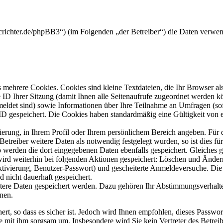
crichter.de/phpBB3“) (im Folgenden „der Betreiber“) die Daten verwe
mehrere Cookies. Cookies sind kleine Textdateien, die Ihr Browser al
le ID Ihrer Sitzung (damit Ihnen alle Seitenaufrufe zugeordnet werden 
meldet sind) sowie Informationen über Ihre Teilnahme an Umfragen (sof
-ID gespeichert. Die Cookies haben standardmäßig eine Gültigkeit von e
rierung, in Ihrem Profil oder Ihrem persönlichem Bereich angeben. Für 
eiber weitere Daten als notwendig festgelegt wurden, so ist dies für 
so werden die dort eingegebenen Daten ebenfalls gespeichert. Gleiches g
 wird weiterhin bei folgenden Aktionen gespeichert: Löschen und Ände
ktivierung, Benutzer-Passwort) und gescheiterte Anmeldeversuche. D
d nicht dauerhaft gespeichert.
itere Daten gespeichert werden. Dazu gehören Ihr Abstimmungsverhalte
nen.
rt, so dass es sicher ist. Jedoch wird Ihnen empfohlen, dieses Passwo
ie mit ihm sorgsam um. Insbesondere wird Sie kein Vertreter des Betrei