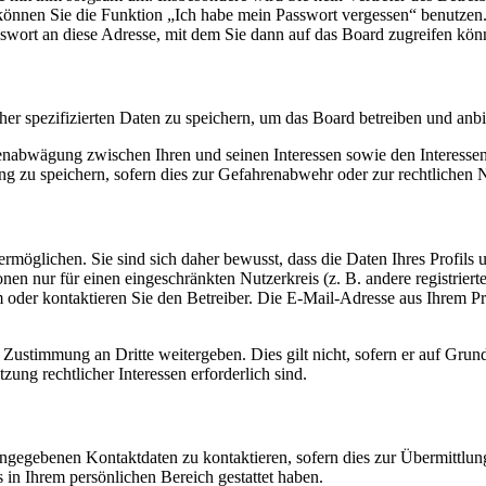
o können Sie die Funktion „Ich habe mein Passwort vergessen“ benutz
sswort an diese Adresse, mit dem Sie dann auf das Board zugreifen kön
her spezifizierten Daten zu speichern, um das Board betreiben und anb
ssenabwägung zwischen Ihren und seinen Interessen sowie den Interesse
 zu speichern, sofern dies zur Gefahrenabwehr oder zur rechtlichen N
möglichen. Sie sind sich daher bewusst, dass die Daten Ihres Profils un
nen nur für einen eingeschränkten Nutzerkreis (z. B. andere registrier
der kontaktieren Sie den Betreiber. Die E-Mail-Adresse aus Ihrem Prof
 Zustimmung an Dritte weitergeben. Dies gilt nicht, sofern er auf Grun
zung rechtlicher Interessen erforderlich sind.
angegebenen Kontaktdaten zu kontaktieren, sofern dies zur Übermittlung
s in Ihrem persönlichen Bereich gestattet haben.