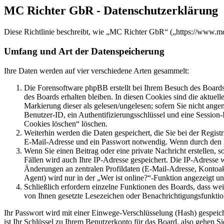
MC Richter GbR - Datenschutzerklärung
Diese Richtlinie beschreibt, wie „MC Richter GbR“ („https://www.m
Umfang und Art der Datenspeicherung
Ihre Daten werden auf vier verschiedene Arten gesammelt:
Die Forensoftware phpBB erstellt bei Ihrem Besuch des Boards 
des Boards erhalten bleiben. In diesen Cookies sind die aktuel
Markierung dieser als gelesen/ungelesen; sofern Sie nicht ange
Benutzer-ID, ein Authentifizierungsschlüssel und eine Session
Cookies löschen“ löschen.
Weiterhin werden die Daten gespeichert, die Sie bei der Regist
E-Mail-Adresse und ein Passwort notwendig. Wenn durch den Betr
Wenn Sie einen Beitrag oder eine private Nachricht erstellen, 
Fällen wird auch Ihre IP-Adresse gespeichert. Die IP-Adresse
Änderungen an zentralen Profildaten (E-Mail-Adresse, Kontoa
Agent) wird nur in der „Wer ist online?“-Funktion angezeigt un
Schließlich erfordern einzelne Funktionen des Boards, dass we
von Ihnen gesetzte Lesezeichen oder Benachrichtigungsfunktio
Ihr Passwort wird mit einer Einwege-Verschlüsselung (Hash) gespeiche
ist Ihr Schlüssel zu Ihrem Benutzerkonto für das Board, also gehen S