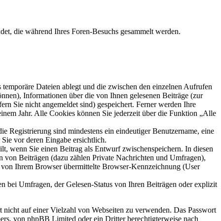
ndet, die während Ihres Foren-Besuchs gesammelt werden.
s temporäre Dateien ablegt und die zwischen den einzelnen Aufrufen
können), Informationen über die von Ihnen gelesenen Beiträge (zur
ern Sie nicht angemeldet sind) gespeichert. Ferner werden Ihre
inem Jahr. Alle Cookies können Sie jederzeit über die Funktion „Alle
die Registrierung sind mindestens ein eindeutiger Benutzername, eine
Sie vor deren Eingabe ersichtlich.
ilt, wenn Sie einen Beitrag als Entwurf zwischenspeichern. In diesen
rn von Beiträgen (dazu zählen Private Nachrichten und Umfragen),
ie von Ihrem Browser übermittelte Browser-Kennzeichnung (User
n bei Umfragen, der Gelesen-Status von Ihren Beiträgen oder explizit
rt nicht auf einer Vielzahl von Webseiten zu verwenden. Das Passwort
bers, von phpBB Limited oder ein Dritter berechtigterweise nach