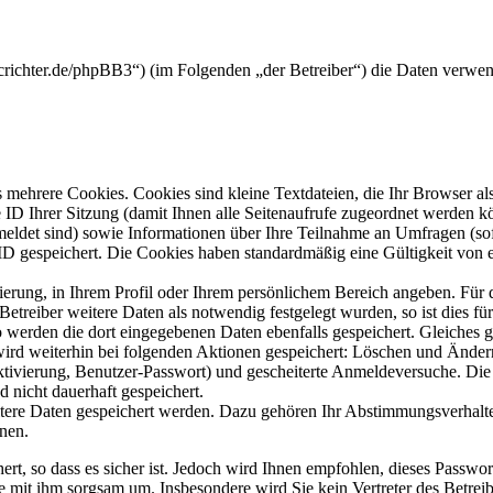
crichter.de/phpBB3“) (im Folgenden „der Betreiber“) die Daten verwe
mehrere Cookies. Cookies sind kleine Textdateien, die Ihr Browser al
le ID Ihrer Sitzung (damit Ihnen alle Seitenaufrufe zugeordnet werden 
meldet sind) sowie Informationen über Ihre Teilnahme an Umfragen (sof
-ID gespeichert. Die Cookies haben standardmäßig eine Gültigkeit von e
rierung, in Ihrem Profil oder Ihrem persönlichem Bereich angeben. Für 
eiber weitere Daten als notwendig festgelegt wurden, so ist dies für 
so werden die dort eingegebenen Daten ebenfalls gespeichert. Gleiches g
 wird weiterhin bei folgenden Aktionen gespeichert: Löschen und Ände
ktivierung, Benutzer-Passwort) und gescheiterte Anmeldeversuche. D
d nicht dauerhaft gespeichert.
itere Daten gespeichert werden. Dazu gehören Ihr Abstimmungsverhalte
nen.
rt, so dass es sicher ist. Jedoch wird Ihnen empfohlen, dieses Passwo
ie mit ihm sorgsam um. Insbesondere wird Sie kein Vertreter des Betrei