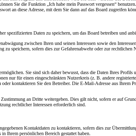
o können Sie die Funktion „Ich habe mein Passwort vergessen“ benutz
sswort an diese Adresse, mit dem Sie dann auf das Board zugreifen kön
her spezifizierten Daten zu speichern, um das Board betreiben und anb
ssenabwägung zwischen Ihren und seinen Interessen sowie den Interesse
 zu speichern, sofern dies zur Gefahrenabwehr oder zur rechtlichen N
möglichen. Sie sind sich daher bewusst, dass die Daten Ihres Profils un
nen nur für einen eingeschränkten Nutzerkreis (z. B. andere registrier
der kontaktieren Sie den Betreiber. Die E-Mail-Adresse aus Ihrem Prof
 Zustimmung an Dritte weitergeben. Dies gilt nicht, sofern er auf Grun
zung rechtlicher Interessen erforderlich sind.
angegebenen Kontaktdaten zu kontaktieren, sofern dies zur Übermittlung
s in Ihrem persönlichen Bereich gestattet haben.