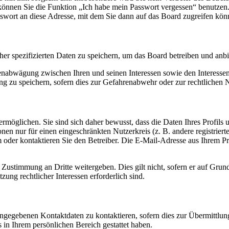
o können Sie die Funktion „Ich habe mein Passwort vergessen“ benutz
sswort an diese Adresse, mit dem Sie dann auf das Board zugreifen kön
her spezifizierten Daten zu speichern, um das Board betreiben und anb
ssenabwägung zwischen Ihren und seinen Interessen sowie den Interesse
 zu speichern, sofern dies zur Gefahrenabwehr oder zur rechtlichen N
möglichen. Sie sind sich daher bewusst, dass die Daten Ihres Profils un
nen nur für einen eingeschränkten Nutzerkreis (z. B. andere registrier
der kontaktieren Sie den Betreiber. Die E-Mail-Adresse aus Ihrem Prof
 Zustimmung an Dritte weitergeben. Dies gilt nicht, sofern er auf Grun
zung rechtlicher Interessen erforderlich sind.
angegebenen Kontaktdaten zu kontaktieren, sofern dies zur Übermittlung
s in Ihrem persönlichen Bereich gestattet haben.