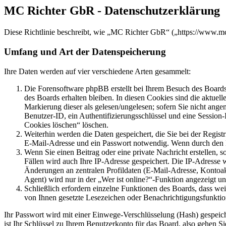
MC Richter GbR - Datenschutzerklärung
Diese Richtlinie beschreibt, wie „MC Richter GbR“ („https://www.m
Umfang und Art der Datenspeicherung
Ihre Daten werden auf vier verschiedene Arten gesammelt:
Die Forensoftware phpBB erstellt bei Ihrem Besuch des Boards 
des Boards erhalten bleiben. In diesen Cookies sind die aktuel
Markierung dieser als gelesen/ungelesen; sofern Sie nicht ange
Benutzer-ID, ein Authentifizierungsschlüssel und eine Session
Cookies löschen“ löschen.
Weiterhin werden die Daten gespeichert, die Sie bei der Regist
E-Mail-Adresse und ein Passwort notwendig. Wenn durch den Betr
Wenn Sie einen Beitrag oder eine private Nachricht erstellen, 
Fällen wird auch Ihre IP-Adresse gespeichert. Die IP-Adresse
Änderungen an zentralen Profildaten (E-Mail-Adresse, Kontoa
Agent) wird nur in der „Wer ist online?“-Funktion angezeigt un
Schließlich erfordern einzelne Funktionen des Boards, dass we
von Ihnen gesetzte Lesezeichen oder Benachrichtigungsfunktio
Ihr Passwort wird mit einer Einwege-Verschlüsselung (Hash) gespeiche
ist Ihr Schlüssel zu Ihrem Benutzerkonto für das Board, also gehen S