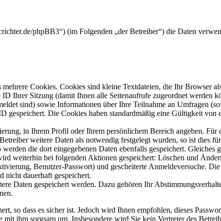
crichter.de/phpBB3“) (im Folgenden „der Betreiber“) die Daten verwe
mehrere Cookies. Cookies sind kleine Textdateien, die Ihr Browser al
le ID Ihrer Sitzung (damit Ihnen alle Seitenaufrufe zugeordnet werden 
meldet sind) sowie Informationen über Ihre Teilnahme an Umfragen (sof
-ID gespeichert. Die Cookies haben standardmäßig eine Gültigkeit von e
rierung, in Ihrem Profil oder Ihrem persönlichem Bereich angeben. Für 
eiber weitere Daten als notwendig festgelegt wurden, so ist dies für 
so werden die dort eingegebenen Daten ebenfalls gespeichert. Gleiches g
 wird weiterhin bei folgenden Aktionen gespeichert: Löschen und Ände
ktivierung, Benutzer-Passwort) und gescheiterte Anmeldeversuche. D
d nicht dauerhaft gespeichert.
itere Daten gespeichert werden. Dazu gehören Ihr Abstimmungsverhalte
nen.
rt, so dass es sicher ist. Jedoch wird Ihnen empfohlen, dieses Passwo
ie mit ihm sorgsam um. Insbesondere wird Sie kein Vertreter des Betrei