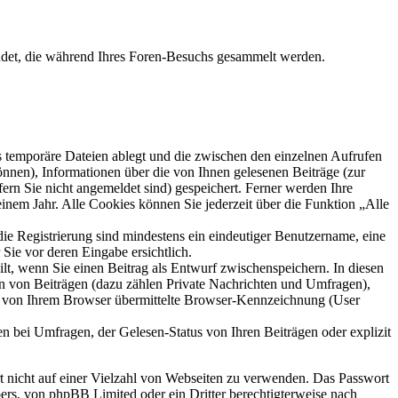
ndet, die während Ihres Foren-Besuchs gesammelt werden.
s temporäre Dateien ablegt und die zwischen den einzelnen Aufrufen
können), Informationen über die von Ihnen gelesenen Beiträge (zur
ern Sie nicht angemeldet sind) gespeichert. Ferner werden Ihre
inem Jahr. Alle Cookies können Sie jederzeit über die Funktion „Alle
die Registrierung sind mindestens ein eindeutiger Benutzername, eine
Sie vor deren Eingabe ersichtlich.
ilt, wenn Sie einen Beitrag als Entwurf zwischenspeichern. In diesen
rn von Beiträgen (dazu zählen Private Nachrichten und Umfragen),
ie von Ihrem Browser übermittelte Browser-Kennzeichnung (User
n bei Umfragen, der Gelesen-Status von Ihren Beiträgen oder explizit
rt nicht auf einer Vielzahl von Webseiten zu verwenden. Das Passwort
bers, von phpBB Limited oder ein Dritter berechtigterweise nach