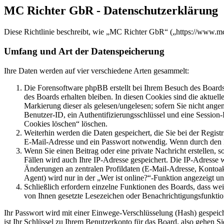
MC Richter GbR - Datenschutzerklärung
Diese Richtlinie beschreibt, wie „MC Richter GbR“ („https://www.m
Umfang und Art der Datenspeicherung
Ihre Daten werden auf vier verschiedene Arten gesammelt:
Die Forensoftware phpBB erstellt bei Ihrem Besuch des Boards 
des Boards erhalten bleiben. In diesen Cookies sind die aktuel
Markierung dieser als gelesen/ungelesen; sofern Sie nicht ange
Benutzer-ID, ein Authentifizierungsschlüssel und eine Session
Cookies löschen“ löschen.
Weiterhin werden die Daten gespeichert, die Sie bei der Regist
E-Mail-Adresse und ein Passwort notwendig. Wenn durch den Betr
Wenn Sie einen Beitrag oder eine private Nachricht erstellen, 
Fällen wird auch Ihre IP-Adresse gespeichert. Die IP-Adresse
Änderungen an zentralen Profildaten (E-Mail-Adresse, Kontoa
Agent) wird nur in der „Wer ist online?“-Funktion angezeigt un
Schließlich erfordern einzelne Funktionen des Boards, dass we
von Ihnen gesetzte Lesezeichen oder Benachrichtigungsfunktio
Ihr Passwort wird mit einer Einwege-Verschlüsselung (Hash) gespeiche
ist Ihr Schlüssel zu Ihrem Benutzerkonto für das Board, also gehen S