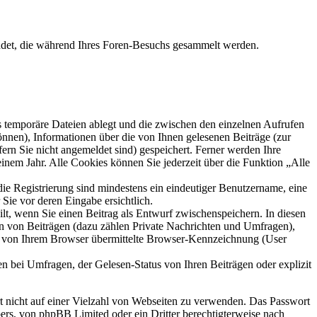
ndet, die während Ihres Foren-Besuchs gesammelt werden.
s temporäre Dateien ablegt und die zwischen den einzelnen Aufrufen
können), Informationen über die von Ihnen gelesenen Beiträge (zur
ern Sie nicht angemeldet sind) gespeichert. Ferner werden Ihre
inem Jahr. Alle Cookies können Sie jederzeit über die Funktion „Alle
die Registrierung sind mindestens ein eindeutiger Benutzername, eine
Sie vor deren Eingabe ersichtlich.
ilt, wenn Sie einen Beitrag als Entwurf zwischenspeichern. In diesen
rn von Beiträgen (dazu zählen Private Nachrichten und Umfragen),
ie von Ihrem Browser übermittelte Browser-Kennzeichnung (User
n bei Umfragen, der Gelesen-Status von Ihren Beiträgen oder explizit
rt nicht auf einer Vielzahl von Webseiten zu verwenden. Das Passwort
bers, von phpBB Limited oder ein Dritter berechtigterweise nach