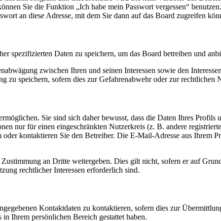
o können Sie die Funktion „Ich habe mein Passwort vergessen“ benutz
sswort an diese Adresse, mit dem Sie dann auf das Board zugreifen kön
her spezifizierten Daten zu speichern, um das Board betreiben und anb
ssenabwägung zwischen Ihren und seinen Interessen sowie den Interesse
 zu speichern, sofern dies zur Gefahrenabwehr oder zur rechtlichen N
möglichen. Sie sind sich daher bewusst, dass die Daten Ihres Profils un
nen nur für einen eingeschränkten Nutzerkreis (z. B. andere registrier
der kontaktieren Sie den Betreiber. Die E-Mail-Adresse aus Ihrem Prof
 Zustimmung an Dritte weitergeben. Dies gilt nicht, sofern er auf Grun
zung rechtlicher Interessen erforderlich sind.
angegebenen Kontaktdaten zu kontaktieren, sofern dies zur Übermittlung
s in Ihrem persönlichen Bereich gestattet haben.