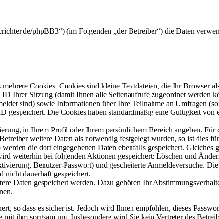
crichter.de/phpBB3“) (im Folgenden „der Betreiber“) die Daten verwe
mehrere Cookies. Cookies sind kleine Textdateien, die Ihr Browser al
le ID Ihrer Sitzung (damit Ihnen alle Seitenaufrufe zugeordnet werden 
meldet sind) sowie Informationen über Ihre Teilnahme an Umfragen (sof
-ID gespeichert. Die Cookies haben standardmäßig eine Gültigkeit von e
rierung, in Ihrem Profil oder Ihrem persönlichem Bereich angeben. Für 
eiber weitere Daten als notwendig festgelegt wurden, so ist dies für 
so werden die dort eingegebenen Daten ebenfalls gespeichert. Gleiches g
 wird weiterhin bei folgenden Aktionen gespeichert: Löschen und Ände
ktivierung, Benutzer-Passwort) und gescheiterte Anmeldeversuche. D
d nicht dauerhaft gespeichert.
itere Daten gespeichert werden. Dazu gehören Ihr Abstimmungsverhalte
nen.
rt, so dass es sicher ist. Jedoch wird Ihnen empfohlen, dieses Passwo
ie mit ihm sorgsam um. Insbesondere wird Sie kein Vertreter des Betrei