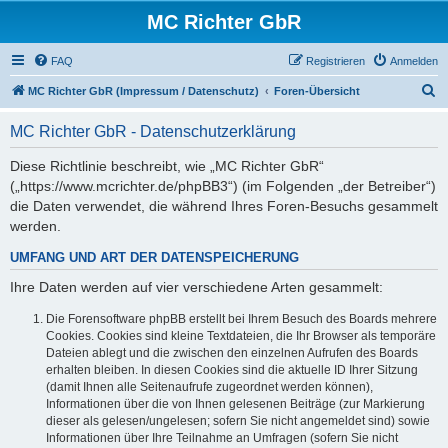
MC Richter GbR
FAQ
Registrieren
Anmelden
S
MC Richter GbR (Impressum / Datenschutz)
Foren-Übersicht
u
MC Richter GbR - Datenschutzerklärung
c
h
Diese Richtlinie beschreibt, wie „MC Richter GbR“
(„https://www.mcrichter.de/phpBB3“) (im Folgenden „der Betreiber“)
e
die Daten verwendet, die während Ihres Foren-Besuchs gesammelt
werden.
UMFANG UND ART DER DATENSPEICHERUNG
Ihre Daten werden auf vier verschiedene Arten gesammelt:
Die Forensoftware phpBB erstellt bei Ihrem Besuch des Boards mehrere
Cookies. Cookies sind kleine Textdateien, die Ihr Browser als temporäre
Dateien ablegt und die zwischen den einzelnen Aufrufen des Boards
erhalten bleiben. In diesen Cookies sind die aktuelle ID Ihrer Sitzung
(damit Ihnen alle Seitenaufrufe zugeordnet werden können),
Informationen über die von Ihnen gelesenen Beiträge (zur Markierung
dieser als gelesen/ungelesen; sofern Sie nicht angemeldet sind) sowie
Informationen über Ihre Teilnahme an Umfragen (sofern Sie nicht