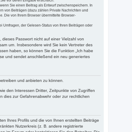
Sie vor deren Eingabe ersichtlich.
, wenn Sie einen Beitrag als Entwurf zwischenspeichern. In
ern von Beiträgen (dazu zählen Private Nachrichten und
e. Die von Ihrem Browser übermittelte Browser-
ei Umfragen, der Gelesen-Status von Ihren Beiträgen oder
 dieses Passwort nicht auf einer Vielzahl von
sam um. Insbesondere wird Sie kein Vertreter des
essen haben, so können Sie die Funktion „Ich habe
se und sendet anschließend ein neu generiertes
betreiben und anbieten zu können.
e den Interessen Dritter, Zeitpunkte von Zugriffen
n dies zur Gefahrenabwehr oder zur rechtlichen
n Ihres Profils und die von Ihnen erstellten Beiträge
änkten Nutzerkreis (z. B. andere registrierte