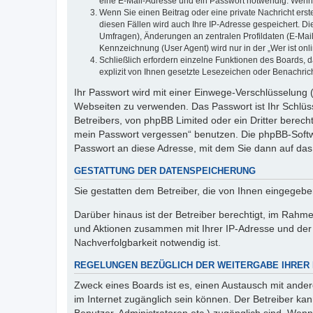
eine E-Mail-Adresse und ein Passwort notwendig. Wenn du
Wenn Sie einen Beitrag oder eine private Nachricht erst
diesen Fällen wird auch Ihre IP-Adresse gespeichert. D
Umfragen), Änderungen an zentralen Profildaten (E-Mai
Kennzeichnung (User Agent) wird nur in der „Wer ist onl
Schließlich erfordern einzelne Funktionen des Boards,
explizit von Ihnen gesetzte Lesezeichen oder Benachric
Ihr Passwort wird mit einer Einwege-Verschlüsselung (
Webseiten zu verwenden. Das Passwort ist Ihr Schlüss
Betreibers, von phpBB Limited oder ein Dritter berec
mein Passwort vergessen“ benutzen. Die phpBB-Softw
Passwort an diese Adresse, mit dem Sie dann auf das
GESTATTUNG DER DATENSPEICHERUNG
Sie gestatten dem Betreiber, die von Ihnen eingegeb
Darüber hinaus ist der Betreiber berechtigt, im Rahm
und Aktionen zusammen mit Ihrer IP-Adresse und der 
Nachverfolgbarkeit notwendig ist.
REGELUNGEN BEZÜGLICH DER WEITERGABE IHRER
Zweck eines Boards ist es, einen Austausch mit andere
im Internet zugänglich sein können. Der Betreiber kan