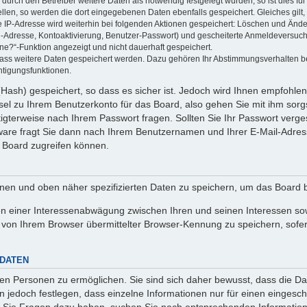
rch den Betreiber weitere Daten als notwendig festgelegt wurden, so ist dies für 
ellen, so werden die dort eingegebenen Daten ebenfalls gespeichert. Gleiches gilt
ie IP-Adresse wird weiterhin bei folgenden Aktionen gespeichert: Löschen und Änd
l-Adresse, Kontoaktivierung, Benutzer-Passwort) und gescheiterte Anmeldeversuch
ine?“-Funktion angezeigt und nicht dauerhaft gespeichert.
 dass weitere Daten gespeichert werden. Dazu gehören Ihr Abstimmungsverhalten b
htigungsfunktionen.
Hash) gespeichert, so dass es sicher ist. Jedoch wird Ihnen empfohlen,
el zu Ihrem Benutzerkonto für das Board, also gehen Sie mit ihm sorg
htigterweise nach Ihrem Passwort fragen. Sollten Sie Ihr Passwort verg
are fragt Sie dann nach Ihrem Benutzernamen und Ihrer E-Mail-Adres
 Board zugreifen können.
enen und oben näher spezifizierten Daten zu speichern, um das Board 
en einer Interessenabwägung zwischen Ihren und seinen Interessen sowi
von Ihrem Browser übermittelter Browser-Kennung zu speichern, sofer
 DATEN
n Personen zu ermöglichen. Sie sind sich daher bewusst, dass die Date
n jedoch festlegen, dass einzelne Informationen nur für einen eingeschr