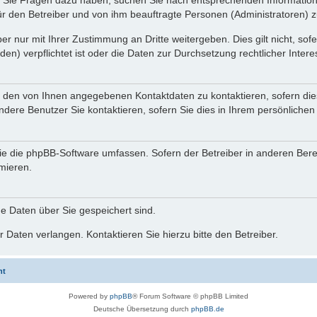
nn Sie Fragen dazu haben, suchen Sie nach entsprechenden Information
für den Betreiber und von ihm beauftragte Personen (Administratoren) z
r nur mit Ihrer Zustimmung an Dritte weitergeben. Dies gilt nicht, so
n) verpflichtet ist oder die Daten zur Durchsetzung rechtlicher Interes
r den von Ihnen angegebenen Kontaktdaten zu kontaktieren, sofern die
andere Benutzer Sie kontaktieren, sofern Sie dies in Ihrem persönlichen
, die die phpBB-Software umfassen. Sofern der Betreiber in anderen Be
rmieren.
he Daten über Sie gespeichert sind.
 Daten verlangen. Kontaktieren Sie hierzu bitte den Betreiber.
ht
Powered by
phpBB
® Forum Software © phpBB Limited
Deutsche Übersetzung durch
phpBB.de