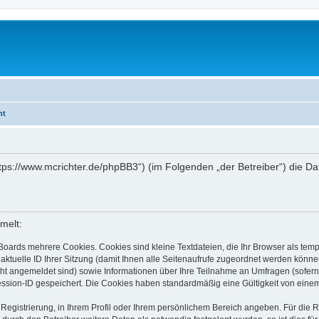
ht
https://www.mcrichter.de/phpBB3“) (im Folgenden „der Betreiber“) die 
melt:
Boards mehrere Cookies. Cookies sind kleine Textdateien, die Ihr Browser als tem
 aktuelle ID Ihrer Sitzung (damit Ihnen alle Seitenaufrufe zugeordnet werden könne
cht angemeldet sind) sowie Informationen über Ihre Teilnahme an Umfragen (sofern
ession-ID gespeichert. Die Cookies haben standardmäßig eine Gültigkeit von einem 
 Registrierung, in Ihrem Profil oder Ihrem persönlichem Bereich angeben. Für die