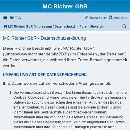
MC Richter GbR
FAQ
Registrieren
Anmelden
S
MC Richter GbR (Impressum / Datenschutz)
Foren-Übersicht
u
MC Richter GbR - Datenschutzerklärung
c
h
Diese Richtlinie beschreibt, wie „MC Richter GbR“
(„https://www.mcrichter.de/phpBB3“) (im Folgenden „der Betreiber“)
e
die Daten verwendet, die während Ihres Foren-Besuchs gesammelt
werden.
UMFANG UND ART DER DATENSPEICHERUNG
Ihre Daten werden auf vier verschiedene Arten gesammelt:
Die Forensoftware phpBB erstellt bei Ihrem Besuch des Boards mehrere
Cookies. Cookies sind kleine Textdateien, die Ihr Browser als temporäre
Dateien ablegt und die zwischen den einzelnen Aufrufen des Boards
erhalten bleiben. In diesen Cookies sind die aktuelle ID Ihrer Sitzung
(damit Ihnen alle Seitenaufrufe zugeordnet werden können),
Informationen über die von Ihnen gelesenen Beiträge (zur Markierung
dieser als gelesen/ungelesen; sofern Sie nicht angemeldet sind) sowie
Informationen über Ihre Teilnahme an Umfragen (sofern Sie nicht