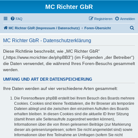
MC Richter GbR
FAQ
Registrieren
Anmelden
S
MC Richter GbR (Impressum / Datenschutz)
Foren-Übersicht
u
MC Richter GbR - Datenschutzerklärung
c
h
Diese Richtlinie beschreibt, wie „MC Richter GbR“
(„https://www.mcrichter.de/phpBB3“) (im Folgenden „der Betreiber“)
e
die Daten verwendet, die während Ihres Foren-Besuchs gesammelt
werden.
UMFANG UND ART DER DATENSPEICHERUNG
Ihre Daten werden auf vier verschiedene Arten gesammelt:
Die Forensoftware phpBB erstellt bei Ihrem Besuch des Boards mehrere
Cookies. Cookies sind kleine Textdateien, die Ihr Browser als temporäre
Dateien ablegt und die zwischen den einzelnen Aufrufen des Boards
erhalten bleiben. In diesen Cookies sind die aktuelle ID Ihrer Sitzung
(damit Ihnen alle Seitenaufrufe zugeordnet werden können),
Informationen über die von Ihnen gelesenen Beiträge (zur Markierung
dieser als gelesen/ungelesen; sofern Sie nicht angemeldet sind) sowie
Informationen über Ihre Teilnahme an Umfragen (sofern Sie nicht