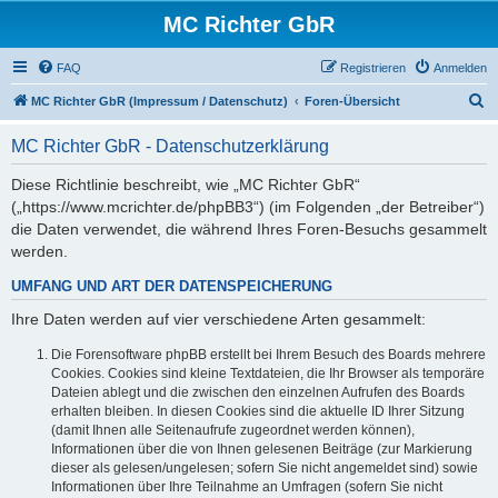
MC Richter GbR
FAQ
Registrieren
Anmelden
S
MC Richter GbR (Impressum / Datenschutz)
Foren-Übersicht
u
MC Richter GbR - Datenschutzerklärung
c
h
Diese Richtlinie beschreibt, wie „MC Richter GbR“
(„https://www.mcrichter.de/phpBB3“) (im Folgenden „der Betreiber“)
e
die Daten verwendet, die während Ihres Foren-Besuchs gesammelt
werden.
UMFANG UND ART DER DATENSPEICHERUNG
Ihre Daten werden auf vier verschiedene Arten gesammelt:
Die Forensoftware phpBB erstellt bei Ihrem Besuch des Boards mehrere
Cookies. Cookies sind kleine Textdateien, die Ihr Browser als temporäre
Dateien ablegt und die zwischen den einzelnen Aufrufen des Boards
erhalten bleiben. In diesen Cookies sind die aktuelle ID Ihrer Sitzung
(damit Ihnen alle Seitenaufrufe zugeordnet werden können),
Informationen über die von Ihnen gelesenen Beiträge (zur Markierung
dieser als gelesen/ungelesen; sofern Sie nicht angemeldet sind) sowie
Informationen über Ihre Teilnahme an Umfragen (sofern Sie nicht