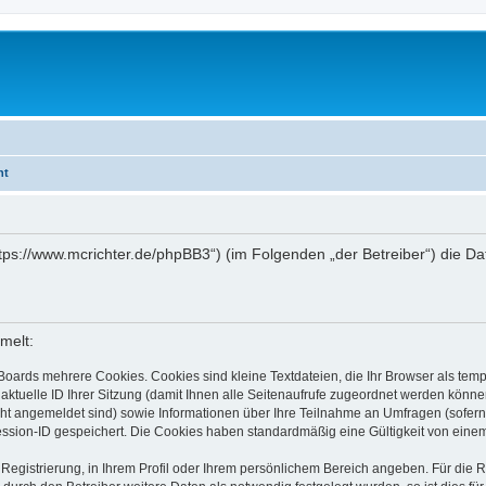
ht
https://www.mcrichter.de/phpBB3“) (im Folgenden „der Betreiber“) die 
melt:
Boards mehrere Cookies. Cookies sind kleine Textdateien, die Ihr Browser als tem
 aktuelle ID Ihrer Sitzung (damit Ihnen alle Seitenaufrufe zugeordnet werden könne
cht angemeldet sind) sowie Informationen über Ihre Teilnahme an Umfragen (sofern
ession-ID gespeichert. Die Cookies haben standardmäßig eine Gültigkeit von einem 
 Registrierung, in Ihrem Profil oder Ihrem persönlichem Bereich angeben. Für die