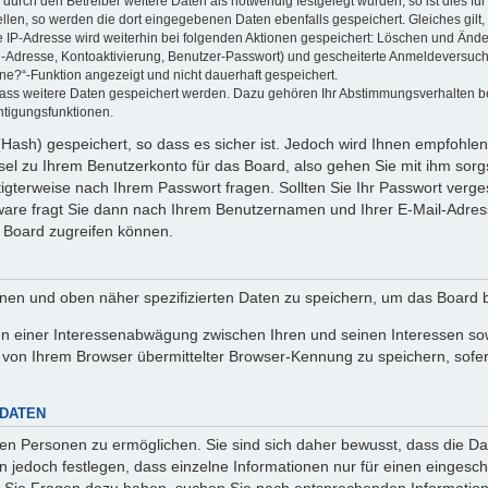
rch den Betreiber weitere Daten als notwendig festgelegt wurden, so ist dies für 
ellen, so werden die dort eingegebenen Daten ebenfalls gespeichert. Gleiches gilt
ie IP-Adresse wird weiterhin bei folgenden Aktionen gespeichert: Löschen und Änd
l-Adresse, Kontoaktivierung, Benutzer-Passwort) und gescheiterte Anmeldeversuch
ine?“-Funktion angezeigt und nicht dauerhaft gespeichert.
 dass weitere Daten gespeichert werden. Dazu gehören Ihr Abstimmungsverhalten b
htigungsfunktionen.
Hash) gespeichert, so dass es sicher ist. Jedoch wird Ihnen empfohlen,
el zu Ihrem Benutzerkonto für das Board, also gehen Sie mit ihm sorg
htigterweise nach Ihrem Passwort fragen. Sollten Sie Ihr Passwort verg
are fragt Sie dann nach Ihrem Benutzernamen und Ihrer E-Mail-Adres
 Board zugreifen können.
enen und oben näher spezifizierten Daten zu speichern, um das Board 
en einer Interessenabwägung zwischen Ihren und seinen Interessen sowi
von Ihrem Browser übermittelter Browser-Kennung zu speichern, sofer
 DATEN
n Personen zu ermöglichen. Sie sind sich daher bewusst, dass die Date
n jedoch festlegen, dass einzelne Informationen nur für einen eingeschr