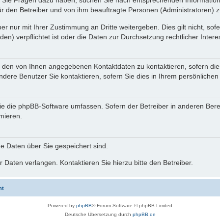
nn Sie Fragen dazu haben, suchen Sie nach entsprechenden Information
für den Betreiber und von ihm beauftragte Personen (Administratoren) z
r nur mit Ihrer Zustimmung an Dritte weitergeben. Dies gilt nicht, so
n) verpflichtet ist oder die Daten zur Durchsetzung rechtlicher Interes
r den von Ihnen angegebenen Kontaktdaten zu kontaktieren, sofern die
andere Benutzer Sie kontaktieren, sofern Sie dies in Ihrem persönlichen
, die die phpBB-Software umfassen. Sofern der Betreiber in anderen Be
rmieren.
he Daten über Sie gespeichert sind.
 Daten verlangen. Kontaktieren Sie hierzu bitte den Betreiber.
ht
Powered by
phpBB
® Forum Software © phpBB Limited
Deutsche Übersetzung durch
phpBB.de