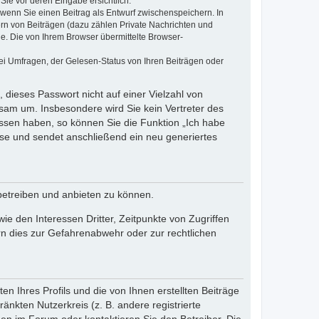
Sie vor deren Eingabe ersichtlich.
, wenn Sie einen Beitrag als Entwurf zwischenspeichern. In
ern von Beiträgen (dazu zählen Private Nachrichten und
e. Die von Ihrem Browser übermittelte Browser-
ei Umfragen, der Gelesen-Status von Ihren Beiträgen oder
 dieses Passwort nicht auf einer Vielzahl von
sam um. Insbesondere wird Sie kein Vertreter des
essen haben, so können Sie die Funktion „Ich habe
se und sendet anschließend ein neu generiertes
betreiben und anbieten zu können.
e den Interessen Dritter, Zeitpunkte von Zugriffen
n dies zur Gefahrenabwehr oder zur rechtlichen
n Ihres Profils und die von Ihnen erstellten Beiträge
änkten Nutzerkreis (z. B. andere registrierte