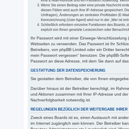
eine E-Mail-Adresse und ein Passwort notwendig. Wenn du
Wenn Sie einen Beitrag oder eine private Nachricht erst
diesen Fällen wird auch Ihre IP-Adresse gespeichert. D
Umfragen), Änderungen an zentralen Profildaten (E-Mai
Kennzeichnung (User Agent) wird nur in der „Wer ist onl
Schließlich erfordern einzelne Funktionen des Boards,
explizit von Ihnen gesetzte Lesezeichen oder Benachric
Ihr Passwort wird mit einer Einwege-Verschlüsselung (
Webseiten zu verwenden. Das Passwort ist Ihr Schlüss
Betreibers, von phpBB Limited oder ein Dritter berec
mein Passwort vergessen“ benutzen. Die phpBB-Softw
Passwort an diese Adresse, mit dem Sie dann auf das
GESTATTUNG DER DATENSPEICHERUNG
Sie gestatten dem Betreiber, die von Ihnen eingegeb
Darüber hinaus ist der Betreiber berechtigt, im Rahm
und Aktionen zusammen mit Ihrer IP-Adresse und der 
Nachverfolgbarkeit notwendig ist.
REGELUNGEN BEZÜGLICH DER WEITERGABE IHRER
Zweck eines Boards ist es, einen Austausch mit andere
im Internet zugänglich sein können. Der Betreiber kan