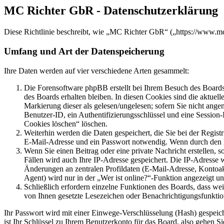
MC Richter GbR - Datenschutzerklärung
Diese Richtlinie beschreibt, wie „MC Richter GbR“ („https://www.m
Umfang und Art der Datenspeicherung
Ihre Daten werden auf vier verschiedene Arten gesammelt:
Die Forensoftware phpBB erstellt bei Ihrem Besuch des Boards 
des Boards erhalten bleiben. In diesen Cookies sind die aktuel
Markierung dieser als gelesen/ungelesen; sofern Sie nicht ange
Benutzer-ID, ein Authentifizierungsschlüssel und eine Session
Cookies löschen“ löschen.
Weiterhin werden die Daten gespeichert, die Sie bei der Regist
E-Mail-Adresse und ein Passwort notwendig. Wenn durch den Betr
Wenn Sie einen Beitrag oder eine private Nachricht erstellen, 
Fällen wird auch Ihre IP-Adresse gespeichert. Die IP-Adresse
Änderungen an zentralen Profildaten (E-Mail-Adresse, Kontoa
Agent) wird nur in der „Wer ist online?“-Funktion angezeigt un
Schließlich erfordern einzelne Funktionen des Boards, dass we
von Ihnen gesetzte Lesezeichen oder Benachrichtigungsfunktio
Ihr Passwort wird mit einer Einwege-Verschlüsselung (Hash) gespeiche
ist Ihr Schlüssel zu Ihrem Benutzerkonto für das Board, also gehen S