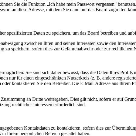
o können Sie die Funktion „Ich habe mein Passwort vergessen“ benutz
sswort an diese Adresse, mit dem Sie dann auf das Board zugreifen kön
her spezifizierten Daten zu speichern, um das Board betreiben und anb
ssenabwägung zwischen Ihren und seinen Interessen sowie den Interesse
 zu speichern, sofern dies zur Gefahrenabwehr oder zur rechtlichen N
möglichen. Sie sind sich daher bewusst, dass die Daten Ihres Profils un
nen nur für einen eingeschränkten Nutzerkreis (z. B. andere registrier
der kontaktieren Sie den Betreiber. Die E-Mail-Adresse aus Ihrem Prof
 Zustimmung an Dritte weitergeben. Dies gilt nicht, sofern er auf Grun
zung rechtlicher Interessen erforderlich sind.
angegebenen Kontaktdaten zu kontaktieren, sofern dies zur Übermittlung
s in Ihrem persönlichen Bereich gestattet haben.