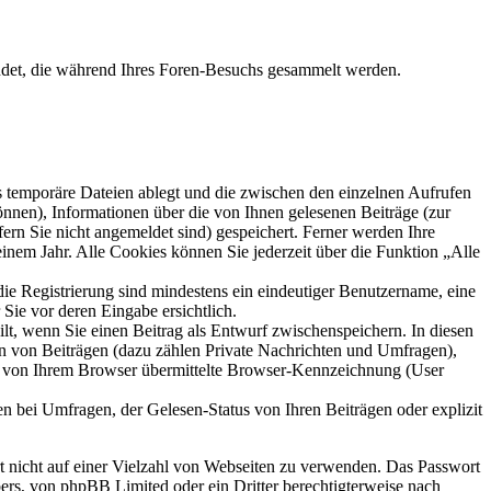
ndet, die während Ihres Foren-Besuchs gesammelt werden.
s temporäre Dateien ablegt und die zwischen den einzelnen Aufrufen
können), Informationen über die von Ihnen gelesenen Beiträge (zur
ern Sie nicht angemeldet sind) gespeichert. Ferner werden Ihre
inem Jahr. Alle Cookies können Sie jederzeit über die Funktion „Alle
die Registrierung sind mindestens ein eindeutiger Benutzername, eine
Sie vor deren Eingabe ersichtlich.
ilt, wenn Sie einen Beitrag als Entwurf zwischenspeichern. In diesen
rn von Beiträgen (dazu zählen Private Nachrichten und Umfragen),
ie von Ihrem Browser übermittelte Browser-Kennzeichnung (User
n bei Umfragen, der Gelesen-Status von Ihren Beiträgen oder explizit
rt nicht auf einer Vielzahl von Webseiten zu verwenden. Das Passwort
bers, von phpBB Limited oder ein Dritter berechtigterweise nach