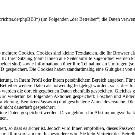
crichter.de/phpBB3“) (im Folgenden „der Betreiber“) die Daten verwe
mehrere Cookies. Cookies sind kleine Textdateien, die Ihr Browser al
le ID Ihrer Sitzung (damit Ihnen alle Seitenaufrufe zugeordnet werden 
meldet sind) sowie Informationen über Ihre Teilnahme an Umfragen (sof
-ID gespeichert. Die Cookies haben standardmäßig eine Gültigkeit von e
rierung, in Ihrem Profil oder Ihrem persönlichem Bereich angeben. Für 
eiber weitere Daten als notwendig festgelegt wurden, so ist dies für 
so werden die dort eingegebenen Daten ebenfalls gespeichert. Gleiches g
 wird weiterhin bei folgenden Aktionen gespeichert: Löschen und Ände
ktivierung, Benutzer-Passwort) und gescheiterte Anmeldeversuche. D
d nicht dauerhaft gespeichert.
itere Daten gespeichert werden. Dazu gehören Ihr Abstimmungsverhalte
nen.
rt, so dass es sicher ist. Jedoch wird Ihnen empfohlen, dieses Passwo
ie mit ihm sorgsam um. Insbesondere wird Sie kein Vertreter des Betrei