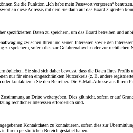
o können Sie die Funktion „Ich habe mein Passwort vergessen“ benutz
sswort an diese Adresse, mit dem Sie dann auf das Board zugreifen kön
her spezifizierten Daten zu speichern, um das Board betreiben und anb
ssenabwägung zwischen Ihren und seinen Interessen sowie den Interesse
 zu speichern, sofern dies zur Gefahrenabwehr oder zur rechtlichen N
möglichen. Sie sind sich daher bewusst, dass die Daten Ihres Profils un
nen nur für einen eingeschränkten Nutzerkreis (z. B. andere registrier
der kontaktieren Sie den Betreiber. Die E-Mail-Adresse aus Ihrem Prof
 Zustimmung an Dritte weitergeben. Dies gilt nicht, sofern er auf Grun
zung rechtlicher Interessen erforderlich sind.
angegebenen Kontaktdaten zu kontaktieren, sofern dies zur Übermittlung
s in Ihrem persönlichen Bereich gestattet haben.