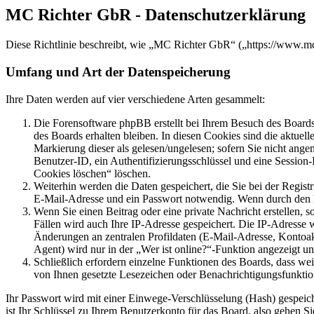
MC Richter GbR - Datenschutzerklärung
Diese Richtlinie beschreibt, wie „MC Richter GbR“ („https://www.m
Umfang und Art der Datenspeicherung
Ihre Daten werden auf vier verschiedene Arten gesammelt:
Die Forensoftware phpBB erstellt bei Ihrem Besuch des Boards 
des Boards erhalten bleiben. In diesen Cookies sind die aktuel
Markierung dieser als gelesen/ungelesen; sofern Sie nicht ange
Benutzer-ID, ein Authentifizierungsschlüssel und eine Session
Cookies löschen“ löschen.
Weiterhin werden die Daten gespeichert, die Sie bei der Regist
E-Mail-Adresse und ein Passwort notwendig. Wenn durch den Betr
Wenn Sie einen Beitrag oder eine private Nachricht erstellen, 
Fällen wird auch Ihre IP-Adresse gespeichert. Die IP-Adresse
Änderungen an zentralen Profildaten (E-Mail-Adresse, Kontoa
Agent) wird nur in der „Wer ist online?“-Funktion angezeigt un
Schließlich erfordern einzelne Funktionen des Boards, dass we
von Ihnen gesetzte Lesezeichen oder Benachrichtigungsfunktio
Ihr Passwort wird mit einer Einwege-Verschlüsselung (Hash) gespeiche
ist Ihr Schlüssel zu Ihrem Benutzerkonto für das Board, also gehen S