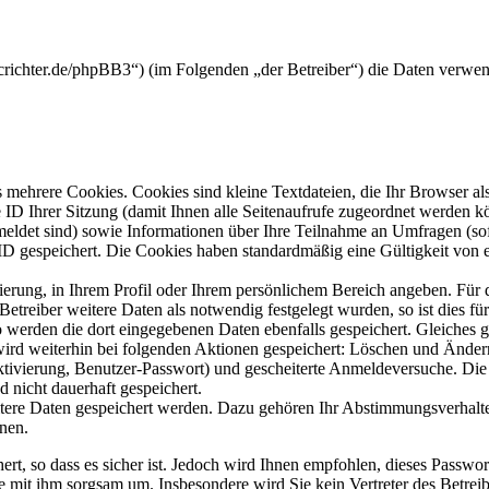
crichter.de/phpBB3“) (im Folgenden „der Betreiber“) die Daten verwe
mehrere Cookies. Cookies sind kleine Textdateien, die Ihr Browser al
le ID Ihrer Sitzung (damit Ihnen alle Seitenaufrufe zugeordnet werden 
meldet sind) sowie Informationen über Ihre Teilnahme an Umfragen (sof
-ID gespeichert. Die Cookies haben standardmäßig eine Gültigkeit von e
rierung, in Ihrem Profil oder Ihrem persönlichem Bereich angeben. Für 
eiber weitere Daten als notwendig festgelegt wurden, so ist dies für 
so werden die dort eingegebenen Daten ebenfalls gespeichert. Gleiches g
 wird weiterhin bei folgenden Aktionen gespeichert: Löschen und Ände
ktivierung, Benutzer-Passwort) und gescheiterte Anmeldeversuche. D
d nicht dauerhaft gespeichert.
itere Daten gespeichert werden. Dazu gehören Ihr Abstimmungsverhalte
nen.
rt, so dass es sicher ist. Jedoch wird Ihnen empfohlen, dieses Passwo
ie mit ihm sorgsam um. Insbesondere wird Sie kein Vertreter des Betrei