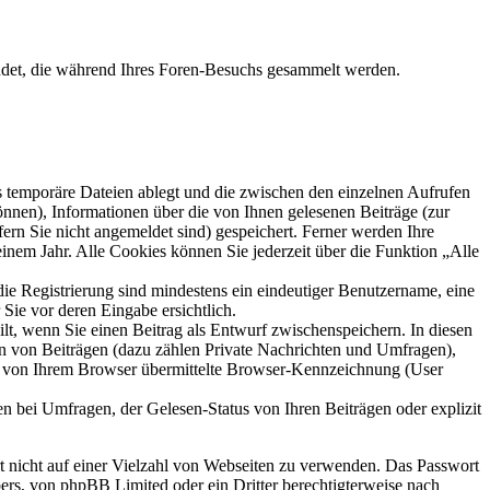
ndet, die während Ihres Foren-Besuchs gesammelt werden.
s temporäre Dateien ablegt und die zwischen den einzelnen Aufrufen
können), Informationen über die von Ihnen gelesenen Beiträge (zur
ern Sie nicht angemeldet sind) gespeichert. Ferner werden Ihre
inem Jahr. Alle Cookies können Sie jederzeit über die Funktion „Alle
die Registrierung sind mindestens ein eindeutiger Benutzername, eine
Sie vor deren Eingabe ersichtlich.
ilt, wenn Sie einen Beitrag als Entwurf zwischenspeichern. In diesen
rn von Beiträgen (dazu zählen Private Nachrichten und Umfragen),
ie von Ihrem Browser übermittelte Browser-Kennzeichnung (User
n bei Umfragen, der Gelesen-Status von Ihren Beiträgen oder explizit
rt nicht auf einer Vielzahl von Webseiten zu verwenden. Das Passwort
bers, von phpBB Limited oder ein Dritter berechtigterweise nach