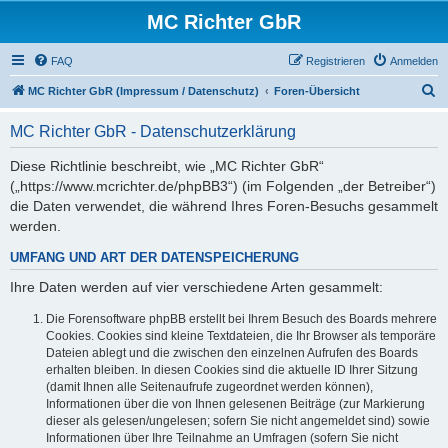
MC Richter GbR
FAQ
Registrieren
Anmelden
S
MC Richter GbR (Impressum / Datenschutz)
Foren-Übersicht
u
MC Richter GbR - Datenschutzerklärung
c
h
Diese Richtlinie beschreibt, wie „MC Richter GbR“
(„https://www.mcrichter.de/phpBB3“) (im Folgenden „der Betreiber“)
e
die Daten verwendet, die während Ihres Foren-Besuchs gesammelt
werden.
UMFANG UND ART DER DATENSPEICHERUNG
Ihre Daten werden auf vier verschiedene Arten gesammelt:
Die Forensoftware phpBB erstellt bei Ihrem Besuch des Boards mehrere
Cookies. Cookies sind kleine Textdateien, die Ihr Browser als temporäre
Dateien ablegt und die zwischen den einzelnen Aufrufen des Boards
erhalten bleiben. In diesen Cookies sind die aktuelle ID Ihrer Sitzung
(damit Ihnen alle Seitenaufrufe zugeordnet werden können),
Informationen über die von Ihnen gelesenen Beiträge (zur Markierung
dieser als gelesen/ungelesen; sofern Sie nicht angemeldet sind) sowie
Informationen über Ihre Teilnahme an Umfragen (sofern Sie nicht