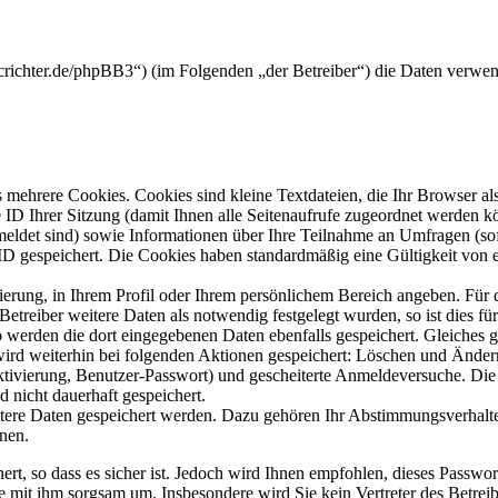
crichter.de/phpBB3“) (im Folgenden „der Betreiber“) die Daten verwe
mehrere Cookies. Cookies sind kleine Textdateien, die Ihr Browser al
le ID Ihrer Sitzung (damit Ihnen alle Seitenaufrufe zugeordnet werden 
meldet sind) sowie Informationen über Ihre Teilnahme an Umfragen (sof
-ID gespeichert. Die Cookies haben standardmäßig eine Gültigkeit von e
rierung, in Ihrem Profil oder Ihrem persönlichem Bereich angeben. Für 
eiber weitere Daten als notwendig festgelegt wurden, so ist dies für 
so werden die dort eingegebenen Daten ebenfalls gespeichert. Gleiches g
 wird weiterhin bei folgenden Aktionen gespeichert: Löschen und Ände
ktivierung, Benutzer-Passwort) und gescheiterte Anmeldeversuche. D
d nicht dauerhaft gespeichert.
itere Daten gespeichert werden. Dazu gehören Ihr Abstimmungsverhalte
nen.
rt, so dass es sicher ist. Jedoch wird Ihnen empfohlen, dieses Passwo
ie mit ihm sorgsam um. Insbesondere wird Sie kein Vertreter des Betrei