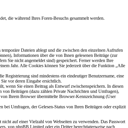
ndet, die während Ihres Foren-Besuchs gesammelt werden.
s temporäre Dateien ablegt und die zwischen den einzelnen Aufrufen
können), Informationen über die von Ihnen gelesenen Beiträge (zur
ern Sie nicht angemeldet sind) gespeichert. Ferner werden Ihre
inem Jahr. Alle Cookies können Sie jederzeit über die Funktion „Alle
die Registrierung sind mindestens ein eindeutiger Benutzername, eine
Sie vor deren Eingabe ersichtlich.
ilt, wenn Sie einen Beitrag als Entwurf zwischenspeichern. In diesen
rn von Beiträgen (dazu zählen Private Nachrichten und Umfragen),
ie von Ihrem Browser übermittelte Browser-Kennzeichnung (User
n bei Umfragen, der Gelesen-Status von Ihren Beiträgen oder explizit
rt nicht auf einer Vielzahl von Webseiten zu verwenden. Das Passwort
bers, von phpBB Limited oder ein Dritter berechtigterweise nach