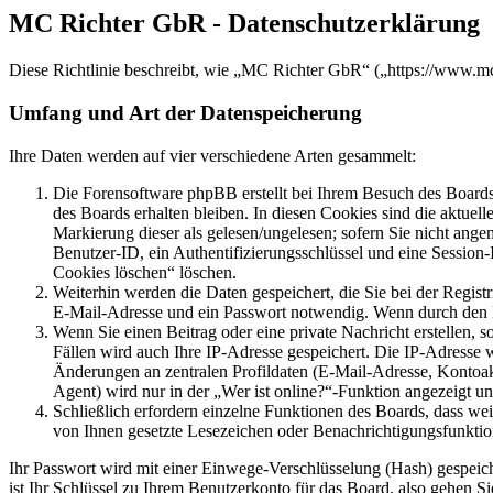
MC Richter GbR - Datenschutzerklärung
Diese Richtlinie beschreibt, wie „MC Richter GbR“ („https://www.m
Umfang und Art der Datenspeicherung
Ihre Daten werden auf vier verschiedene Arten gesammelt:
Die Forensoftware phpBB erstellt bei Ihrem Besuch des Boards 
des Boards erhalten bleiben. In diesen Cookies sind die aktuel
Markierung dieser als gelesen/ungelesen; sofern Sie nicht ange
Benutzer-ID, ein Authentifizierungsschlüssel und eine Session
Cookies löschen“ löschen.
Weiterhin werden die Daten gespeichert, die Sie bei der Regist
E-Mail-Adresse und ein Passwort notwendig. Wenn durch den Betr
Wenn Sie einen Beitrag oder eine private Nachricht erstellen, 
Fällen wird auch Ihre IP-Adresse gespeichert. Die IP-Adresse
Änderungen an zentralen Profildaten (E-Mail-Adresse, Kontoa
Agent) wird nur in der „Wer ist online?“-Funktion angezeigt un
Schließlich erfordern einzelne Funktionen des Boards, dass we
von Ihnen gesetzte Lesezeichen oder Benachrichtigungsfunktio
Ihr Passwort wird mit einer Einwege-Verschlüsselung (Hash) gespeiche
ist Ihr Schlüssel zu Ihrem Benutzerkonto für das Board, also gehen S