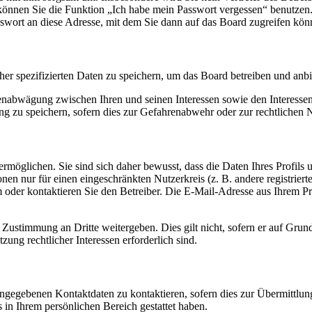
o können Sie die Funktion „Ich habe mein Passwort vergessen“ benutz
sswort an diese Adresse, mit dem Sie dann auf das Board zugreifen kön
her spezifizierten Daten zu speichern, um das Board betreiben und anb
ssenabwägung zwischen Ihren und seinen Interessen sowie den Interesse
 zu speichern, sofern dies zur Gefahrenabwehr oder zur rechtlichen N
möglichen. Sie sind sich daher bewusst, dass die Daten Ihres Profils un
nen nur für einen eingeschränkten Nutzerkreis (z. B. andere registrier
der kontaktieren Sie den Betreiber. Die E-Mail-Adresse aus Ihrem Prof
 Zustimmung an Dritte weitergeben. Dies gilt nicht, sofern er auf Grun
zung rechtlicher Interessen erforderlich sind.
angegebenen Kontaktdaten zu kontaktieren, sofern dies zur Übermittlung
s in Ihrem persönlichen Bereich gestattet haben.