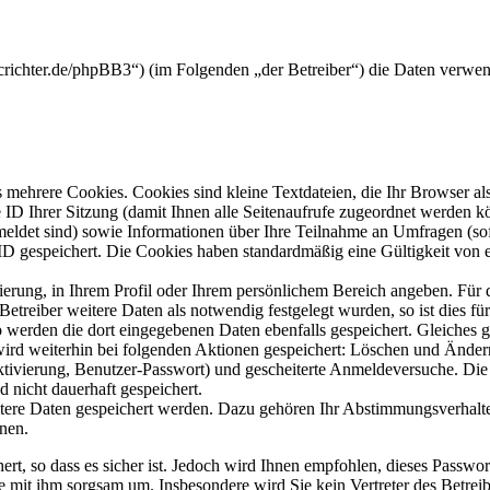
crichter.de/phpBB3“) (im Folgenden „der Betreiber“) die Daten verwe
mehrere Cookies. Cookies sind kleine Textdateien, die Ihr Browser al
le ID Ihrer Sitzung (damit Ihnen alle Seitenaufrufe zugeordnet werden 
meldet sind) sowie Informationen über Ihre Teilnahme an Umfragen (sof
-ID gespeichert. Die Cookies haben standardmäßig eine Gültigkeit von e
rierung, in Ihrem Profil oder Ihrem persönlichem Bereich angeben. Für 
eiber weitere Daten als notwendig festgelegt wurden, so ist dies für 
so werden die dort eingegebenen Daten ebenfalls gespeichert. Gleiches g
 wird weiterhin bei folgenden Aktionen gespeichert: Löschen und Ände
ktivierung, Benutzer-Passwort) und gescheiterte Anmeldeversuche. D
d nicht dauerhaft gespeichert.
itere Daten gespeichert werden. Dazu gehören Ihr Abstimmungsverhalte
nen.
rt, so dass es sicher ist. Jedoch wird Ihnen empfohlen, dieses Passwo
ie mit ihm sorgsam um. Insbesondere wird Sie kein Vertreter des Betrei