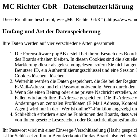
MC Richter GbR - Datenschutzerklärung
Diese Richtlinie beschreibt, wie „MC Richter GbR“ („https://www.m
Umfang und Art der Datenspeicherung
Ihre Daten werden auf vier verschiedene Arten gesammelt:
Die Forensoftware phpBB erstellt bei Ihrem Besuch des Boards 
des Boards erhalten bleiben. In diesen Cookies sind die aktuel
Markierung dieser als gelesen/ungelesen; sofern Sie nicht ange
Benutzer-ID, ein Authentifizierungsschlüssel und eine Session
Cookies löschen“ löschen.
Weiterhin werden die Daten gespeichert, die Sie bei der Regist
E-Mail-Adresse und ein Passwort notwendig. Wenn durch den Betr
Wenn Sie einen Beitrag oder eine private Nachricht erstellen, 
Fällen wird auch Ihre IP-Adresse gespeichert. Die IP-Adresse
Änderungen an zentralen Profildaten (E-Mail-Adresse, Kontoa
Agent) wird nur in der „Wer ist online?“-Funktion angezeigt un
Schließlich erfordern einzelne Funktionen des Boards, dass we
von Ihnen gesetzte Lesezeichen oder Benachrichtigungsfunktio
Ihr Passwort wird mit einer Einwege-Verschlüsselung (Hash) gespeiche
ist Ihr Schlüssel zu Ihrem Benutzerkonto für das Board, also gehen S