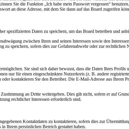
o können Sie die Funktion „Ich habe mein Passwort vergessen“ benutz
sswort an diese Adresse, mit dem Sie dann auf das Board zugreifen kön
her spezifizierten Daten zu speichern, um das Board betreiben und anb
ssenabwägung zwischen Ihren und seinen Interessen sowie den Interesse
 zu speichern, sofern dies zur Gefahrenabwehr oder zur rechtlichen N
möglichen. Sie sind sich daher bewusst, dass die Daten Ihres Profils un
nen nur für einen eingeschränkten Nutzerkreis (z. B. andere registrier
der kontaktieren Sie den Betreiber. Die E-Mail-Adresse aus Ihrem Prof
 Zustimmung an Dritte weitergeben. Dies gilt nicht, sofern er auf Grun
zung rechtlicher Interessen erforderlich sind.
angegebenen Kontaktdaten zu kontaktieren, sofern dies zur Übermittlung
s in Ihrem persönlichen Bereich gestattet haben.